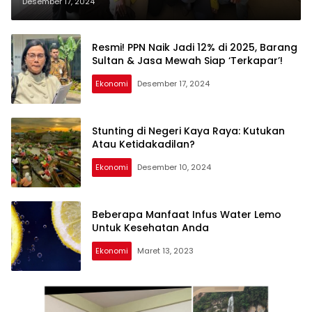
Tarantang
Desember 17, 2024
Resmi! PPN Naik Jadi 12% di 2025, Barang
Sultan & Jasa Mewah Siap ‘Terkapar’!
Ekonomi
Desember 17, 2024
Stunting di Negeri Kaya Raya: Kutukan
Atau Ketidakadilan?
Ekonomi
Desember 10, 2024
Beberapa Manfaat Infus Water Lemo
Untuk Kesehatan Anda
Ekonomi
Maret 13, 2023