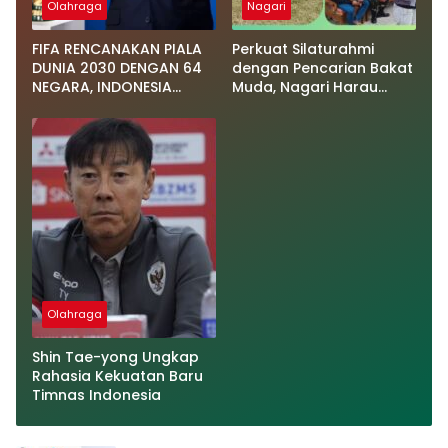
Olahraga
Nagari
FIFA RENCANAKAN PIALA
Perkuat Silaturahmi
DUNIA 2030 DENGAN 64
dengan Pencarian Bakat
NEGARA, INDONESIA
Muda, Nagari Harau
DIUNTUNGKAN!
Buka Ajang Turnamen
Sepak Bola Wali Nagari
CUP
Olahraga
Shin Tae-yong Ungkap
Rahasia Kekuatan Baru
Timnas Indonesia