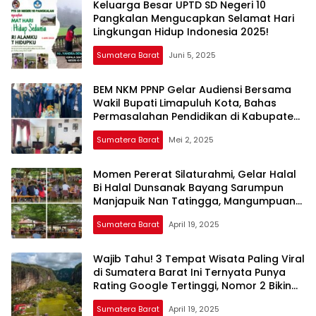
Keluarga Besar UPTD SD Negeri 10
Pangkalan Mengucapkan Selamat Hari
Lingkungan Hidup Indonesia 2025!
Sumatera Barat
Juni 5, 2025
BEM NKM PPNP Gelar Audiensi Bersama
Wakil Bupati Limapuluh Kota, Bahas
Permasalahan Pendidikan di Kabupaten
50 Kota
Sumatera Barat
Mei 2, 2025
Momen Pererat Silaturahmi, Gelar Halal
Bi Halal Dunsanak Bayang Sarumpun
Manjapuik Nan Tatingga, Mangumpuan
Nan Taserak
Sumatera Barat
April 19, 2025
Wajib Tahu! 3 Tempat Wisata Paling Viral
di Sumatera Barat Ini Ternyata Punya
Rating Google Tertinggi, Nomor 2 Bikin
Merinding!
Sumatera Barat
April 19, 2025