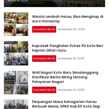
Fitri 1 Syawal 1447 H/2026 M
Maret 16, 2026
Wisata Lembah Harau, Bisa Menginap di
Aura Homestay
Sumatera Barat
November 30, 2025
Kapolsek Pangkalan Polres 50 Kota Beri
Kejutan Dihari Guru
Sumatera Barat
November 25, 2025
Wali Nagari Koto Baru Simalanggang
Klarifikasi Berita Miring tentang
Pelayanan Nagari
Sumatera Barat
November 22, 2025
Perjuangan Masa Kenagarian Harau
Berbuah Manis, DPRD Kab.50 Kota Siap