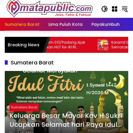
Langsung
ke
konten
Sumatera Barat
Lima Puluh Kota
Payakumbuh
N
Koramil 04/LL Kodim 013/Padang Ajak
Koramil 04/LL, Kodi
Breaking News
Warga Semarakkan HUT Ke-81 RI
Semarakan Lomba HU
Sepanjang Agustus
Masyarakat Lubeg d
Sumatera Barat
Sumatera Barat
Keluarga Besar Mayor Kav H Sukri
Ucapkan Selamat hari Raya Idul