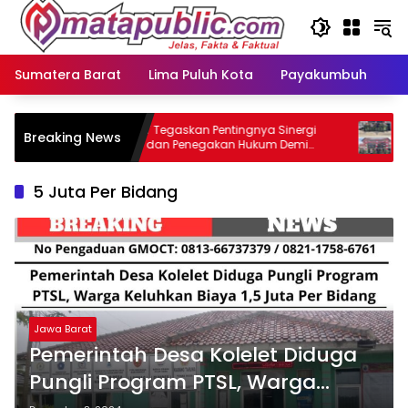
Langsung
ke
konten
Sumatera Barat
Lima Puluh Kota
Payakumbuh
N
GMOCT Tegaskan Pentingnya Sinergi
Koram
Breaking News
l
Media dan Penegakan Hukum Demi
Warg
Masa Depan Kabupaten Limapuluh Kota
Sepa
5 Juta Per Bidang
Jawa Barat
Pemerintah Desa Kolelet Diduga
Pungli Program PTSL, Warga