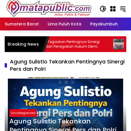
Langsung
ke
konten
Sumatera Barat
Lima Puluh Kota
Payakumbuh
N
GMOCT Tegaskan Pentingnya Sinergi
Korami
Breaking News
Media dan Penegakan Hukum Demi
Warga 
Masa Depan Kabupaten Limapuluh Kota
Sepan
Agung Sulistio Tekankan Pentingnya Sinergi
Pers dan Polri
Uncategorized
Agung Sulistio Tekankan
Pentingnya Sinergi Pers dan Polri