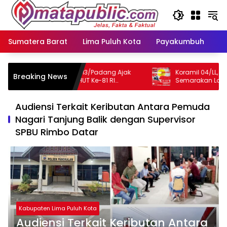
Langsung
ke
konten
Sumatera Barat
Lima Puluh Kota
Payakumbuh
N
Koramil 04/LL Kodim 013/Padang Ajak
Koramil 04/LL, Kodim
Breaking News
Warga Semarakkan HUT Ke-81 RI
Semarakan Lomba HUT
Sepanjang Agustus
Masyarakat Lubeg da
Audiensi Terkait Keributan Antara Pemuda
Nagari Tanjung Balik dengan Supervisor
SPBU Rimbo Datar
Kabupaten Lima Puluh Kota
Audiensi Terkait Keributan Antara