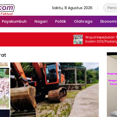
Sabtu, 8 Agustus 2026
Payakumbuh
Nagari
Politik
Olahraga
Ekonomi
Wujud Kepedulian TNI, Ko
Kodim 0312/Padang Gelar
Jum’at Berkah untuk Ma
rat