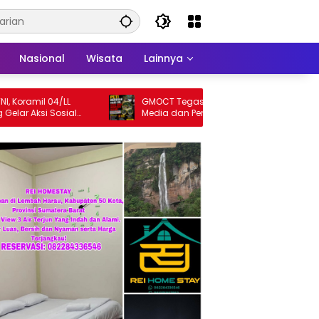
Nasional
Wisata
Lainnya
ramil 04/LL
GMOCT Tegaskan Pentingnya Sinergi
 Aksi Sosial
Media dan Penegakan Hukum Demi
syarakat
Masa Depan Kabupaten Limapuluh Kota