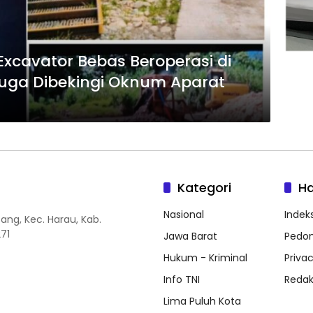
Excavator Bebas Beroperasi di
duga Dibekingi Oknum Aparat
Kategori
H
Nasional
Indeks
ang, Kec. Harau, Kab.
71
Jawa Barat
Pedom
Hukum - Kriminal
Privac
Info TNI
Redak
Lima Puluh Kota