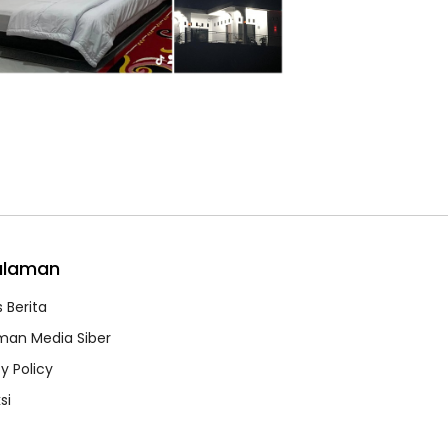
alaman
 Berita
an Media Siber
y Policy
si