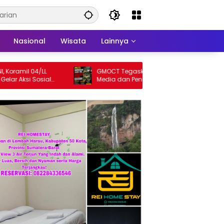
Nasional
Wisata
Lainnya
amil 04/LL
GMOCT Tegaskan Pentingnya Sinergi
Aksi Sosial
Media dan Penegakan Hukum Demi
yarakat
Masa Depan Kabupaten Limapuluh Kota