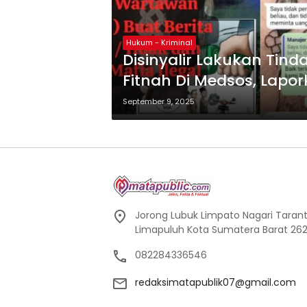
Hukum - Kriminal
Disinyalir Lakukan Tin
Fitnah Di Medsos, Lapork
September 9, 2025
Jorong Lubuk Limpato Nagari Tarant
Limapuluh Kota Sumatera Barat 262
082284336546
redaksimatapublik07@gmail.com