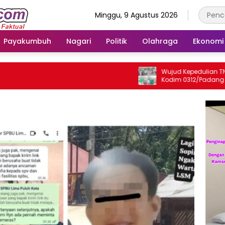
Minggu, 9 Agustus 2026
Payakumbuh
Nagari
Politik
Olahraga
Ekonomi
Wujud Kepedulian TNI, Kor
Kodim 0312/Padang Gelar 
Jum’at Berkah untuk Mas