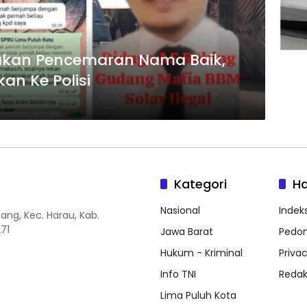
dakan Pencemaran Nama Baik,
an Ke Polisi
Kategori
H
Nasional
Indeks
ang, Kec. Harau, Kab.
71
Jawa Barat
Pedom
Hukum - Kriminal
Privac
Info TNI
Redak
Lima Puluh Kota