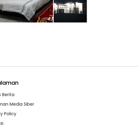
alaman
 Berita
an Media Siber
y Policy
si