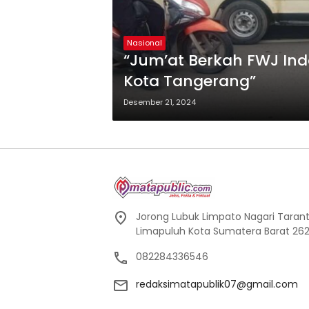
Nasional
“Jum’at Berkah FWJ Ind
Kota Tangerang”
Desember 21, 2024
Jorong Lubuk Limpato Nagari Tarant
Limapuluh Kota Sumatera Barat 262
082284336546
redaksimatapublik07@gmail.com