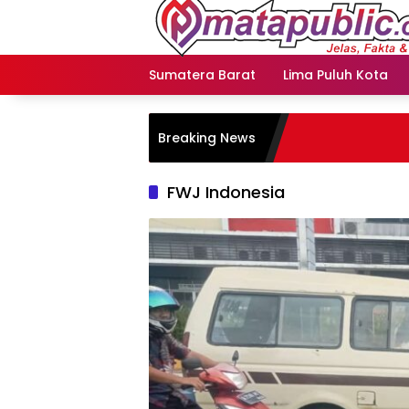
Langsung
ke
konten
Sumatera Barat
Lima Puluh Kota
Breaking News
FWJ Indonesia