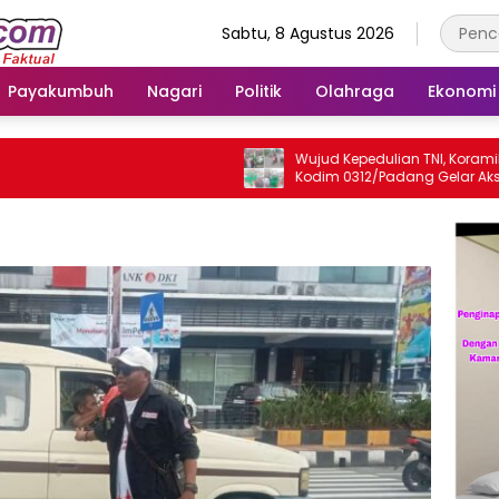
Sabtu, 8 Agustus 2026
Payakumbuh
Nagari
Politik
Olahraga
Ekonomi
Wujud Kepedulian TNI, Koramil 04/L
Kodim 0312/Padang Gelar Aksi Sosi
Jum’at Berkah untuk Masyarakat