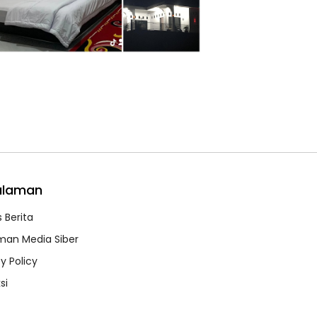
alaman
 Berita
an Media Siber
y Policy
si