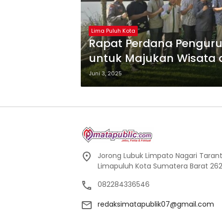
Lima Puluh Kota
Rapat Perdana Penguru
untuk Majukan Wisata 
Kota!
Juni 3, 2025
Jorong Lubuk Limpato Nagari Tarant
Limapuluh Kota Sumatera Barat 262
082284336546
redaksimatapublik07@gmail.com