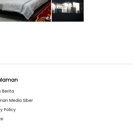
alaman
 Berita
an Media Siber
y Policy
si