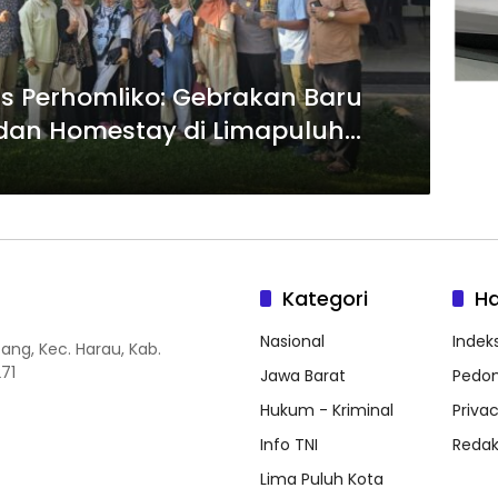
s Perhomliko: Gebrakan Baru
dan Homestay di Limapuluh
Kategori
H
Nasional
Indeks
ang, Kec. Harau, Kab.
71
Jawa Barat
Pedom
Hukum - Kriminal
Privac
Info TNI
Redak
Lima Puluh Kota