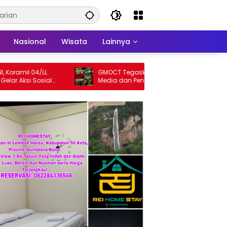
Nasional
Wisata
Lainnya
amil 04/LL
GMOCT Tegaskan Pentingnya Sinergi
Aksi Sosial
Media dan Penegakan Hukum Demi
yarakat
Masa Depan Kabupaten Limapuluh Kota