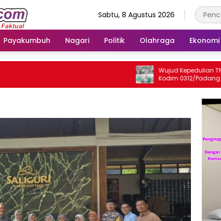
Sabtu, 8 Agustus 2026
Payakumbuh
Nagari
Politik
Olahraga
Ekonomi
Wujud Kepedulian TNI, Kor
Kodim 0312/Padang Gelar 
Jum’at Berkah untuk Mas