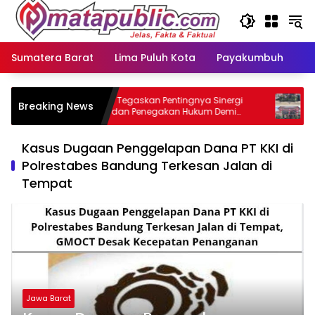
Langsung
ke
konten
Sumatera Barat
Lima Puluh Kota
Payakumbuh
N
GMOCT Tegaskan Pentingnya Sinergi
Koram
Breaking News
l
Media dan Penegakan Hukum Demi
Warg
Masa Depan Kabupaten Limapuluh Kota
Sepa
Kasus Dugaan Penggelapan Dana PT KKI di
Polrestabes Bandung Terkesan Jalan di
Tempat
Jawa Barat