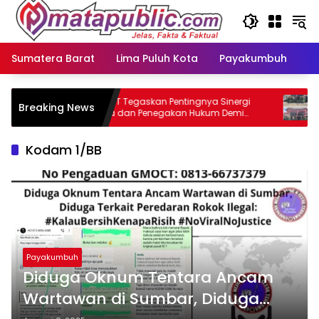
Langsung
ke
konten
Sumatera Barat
Lima Puluh Kota
Payakumbuh
N
GMOCT Tegaskan Pentingnya Sinergi
Kora
Breaking News
al
Media dan Penegakan Hukum Demi
Warg
Masa Depan Kabupaten Limapuluh Kota
Sepa
Kodam 1/BB
Payakumbuh
Diduga Oknum Tentara Ancam
Wartawan di Sumbar, Diduga