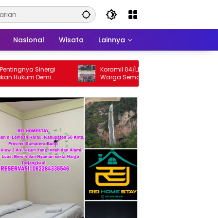
Nasional
Wisata
Lainnya
gnya Sinergi
Koramil 04/LL Kodim 013/Padang Ajak
Hukum Demi
Warga Semarakkan HUT Ke-81 RI
 Limapuluh Kota
Sepanjang Agustus