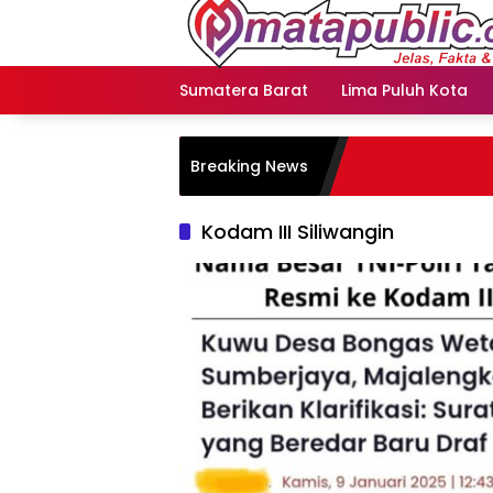
Langsung
ke
konten
Sumatera Barat
Lima Puluh Kota
Breaking News
Kodam III Siliwangin