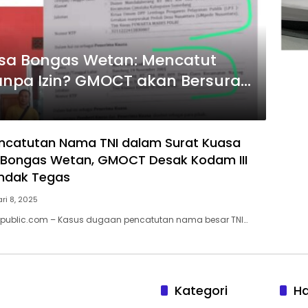
esa Bongas Wetan: Mencatut
anpa Izin? GMOCT akan Bersurat
wangi dan Polda Jabar
ncatutan Nama TNI dalam Surat Kuasa
 Bongas Wetan, GMOCT Desak Kodam III
Tindak Tegas
ri 8, 2025
ublic.com – Kasus dugaan pencatutan nama besar TNI…
Kategori
H