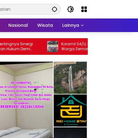
Nasional
Wisata
Lainnya
nya Sinergi
Koramil 04/LL Kodim 013/Padang Ajak
ukum Demi
Warga Semarakkan HUT Ke-81 RI
Limapuluh Kota
Sepanjang Agustus