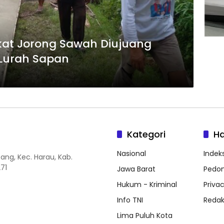
at Jorong Sawah Diujuang
Lurah Sapan
Kategori
H
Nasional
Indeks
ang, Kec. Harau, Kab.
71
Jawa Barat
Pedom
Hukum - Kriminal
Privac
Info TNI
Redak
Lima Puluh Kota