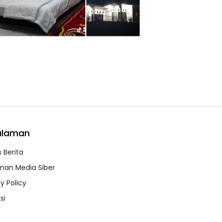
alaman
 Berita
an Media Siber
y Policy
si