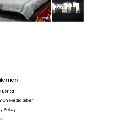
alaman
 Berita
an Media Siber
y Policy
si