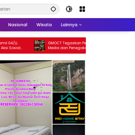
Nasional
Wisata
Lainnya
04/LL
GMOCT Tegaskan Pentingnya Sinergi
 Sosial
Media dan Penegakan Hukum Demi
kat
Masa Depan Kabupaten Limapuluh Kota