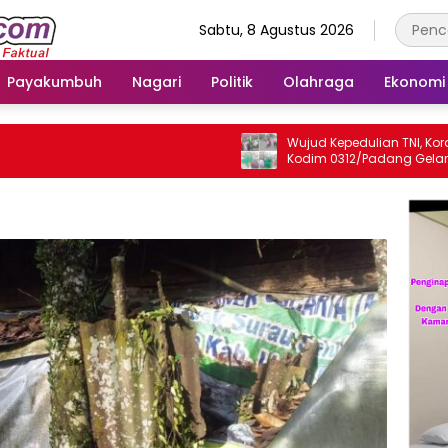
Sabtu, 8 Agustus 2026
Payakumbuh
Nagari
Politik
Olahraga
Ekonomi
Wujud Kepedulian TNI, Koramil 
Kodim 0312/Padang Gelar Aksi
Jum’at Berkah untuk Masyara