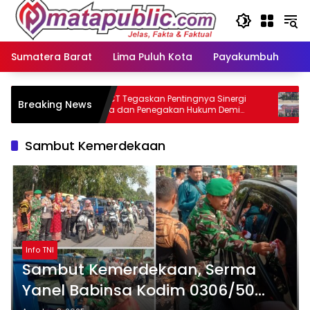
Langsung
ke
konten
Sumatera Barat
Lima Puluh Kota
Payakumbuh
N
L
GMOCT Tegaskan Pentingnya Sinergi
Kora
Breaking News
al
Media dan Penegakan Hukum Demi
War
Masa Depan Kabupaten Limapuluh Kota
Sep
Sambut Kemerdekaan
Info TNI
Sambut Kemerdekaan, Serma
Yanel Babinsa Kodim 0306/50