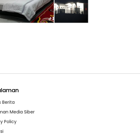
alaman
 Berita
an Media Siber
y Policy
si