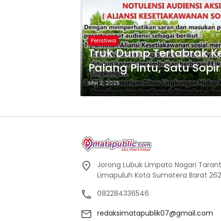
Peristiwa
Truk Dump Tertabrak Ke
Palang Pintu, Satu Sopi
Mei 2, 2025
Jorong Lubuk Limpato Nagari Tarant
Limapuluh Kota Sumatera Barat 262
082284336546
redaksimatapublik07@gmail.com