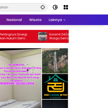
Nasional
Wisata
Lainnya
gnya Sinergi
Koramil 04/LL Kodim 013/Padang Ajak
Hukum Demi
Warga Semarakkan HUT Ke-81 RI
 Limapuluh Kota
Sepanjang Agustus