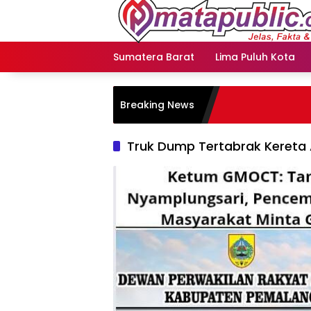
Langsung
ke
konten
Sumatera Barat
Lima Puluh Kota
Breaking News
Truk Dump Tertabrak Kereta A