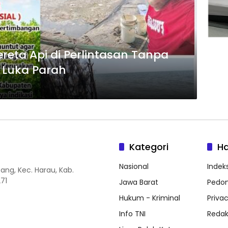
reta Api di Perlintasan Tanpa
r Luka Parah
Kategori
H
Nasional
Indeks
ang, Kec. Harau, Kab.
71
Jawa Barat
Pedom
Hukum - Kriminal
Privac
Info TNI
Redak