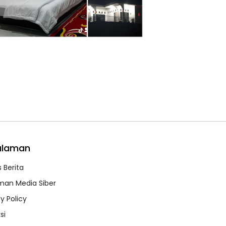
alaman
 Berita
an Media Siber
y Policy
si