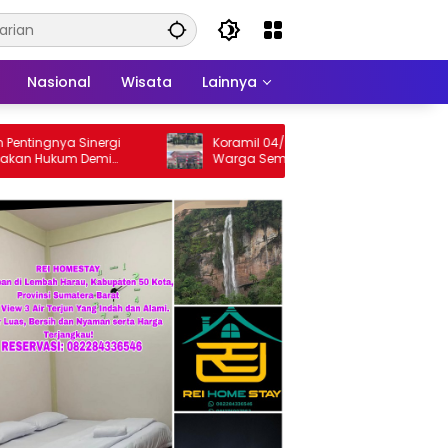
Nasional
Wisata
Lainnya
ngnya Sinergi
Koramil 04/LL Kodim 013/Padang Ajak
 Hukum Demi
Warga Semarakkan HUT Ke-81 RI
n Limapuluh Kota
Sepanjang Agustus