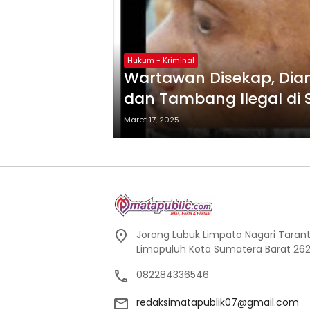
Hukum - Kriminal
Wartawan Disekap, Dian
dan Tambang Ilegal di 
Kawal Kasus Hingga Tu
Maret 17, 2025
Jorong Lubuk Limpato Nagari Tarant
Limapuluh Kota Sumatera Barat 262
082284336546
redaksimatapublik07@gmail.com