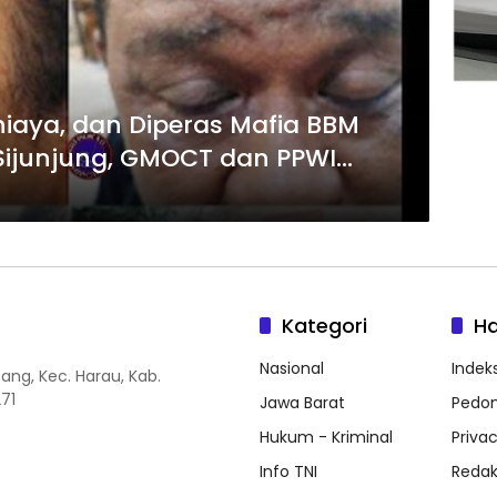
iaya, dan Diperas Mafia BBM
Sijunjung, GMOCT dan PPWI
ntas
Kategori
H
Nasional
Indeks
ang, Kec. Harau, Kab.
71
Jawa Barat
Pedom
Hukum - Kriminal
Privac
Info TNI
Redak