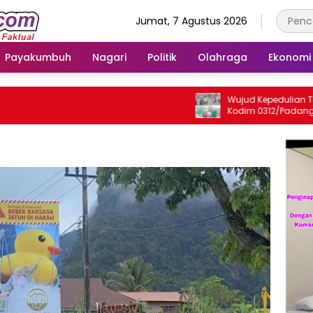
Jumat, 7 Agustus 2026
Payakumbuh
Nagari
Politik
Olahraga
Ekonomi
Wujud Kepedulian TNI, Kor
Kodim 0312/Padang Gelar 
Jum’at Berkah untuk Mas