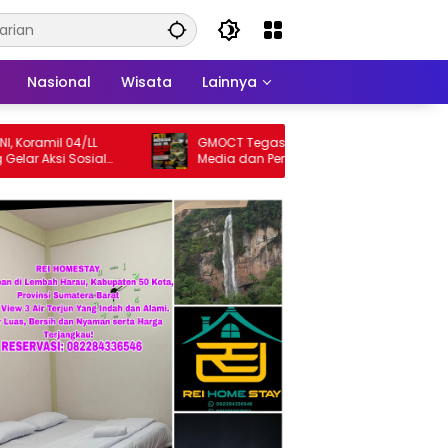
Nasional
Wisata
Lainnya
amil 04/LL
GMOCT Tegaskan Pentingnya Sinergi
Aksi Sosial
Media dan Penegakan Hukum Demi
yarakat
Masa Depan Kabupaten Limapuluh Kota