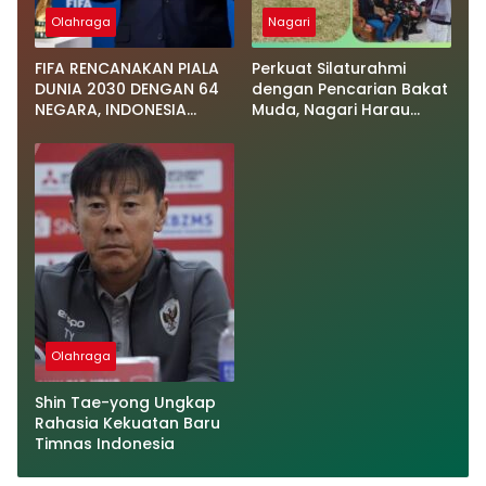
Olahraga
Nagari
FIFA RENCANAKAN PIALA
Perkuat Silaturahmi
DUNIA 2030 DENGAN 64
dengan Pencarian Bakat
NEGARA, INDONESIA
Muda, Nagari Harau
DIUNTUNGKAN!
Buka Ajang Turnamen
Sepak Bola Wali Nagari
CUP
Olahraga
Shin Tae-yong Ungkap
Rahasia Kekuatan Baru
Timnas Indonesia