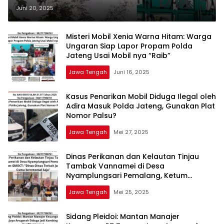
Arto Moro Semarang: GMOCT
Juni 20, 2025
Pantau Perkembangan Kasus
Misteri Mobil Xenia Warna Hitam: Warga
Ungaran Siap Lapor Propam Polda
Jateng Usai Mobil nya “Raib”
Jawa Tengah
Juni 16, 2025
Kasus Penarikan Mobil Diduga Ilegal oleh
Adira Masuk Polda Jateng, Gunakan Plat
Nomor Palsu?
Jawa Tengah
Mei 27, 2025
Dinas Perikanan dan Kelautan Tinjau
Tambak Vannamei di Desa
Nyamplungsari Pemalang, Ketum
GMOCT: “Dinas-Dinas Terkait Jangan
Jawa Tengah
Mei 25, 2025
Cuma Seremonial Saja”
Sidang Pleidoi: Mantan Manajer