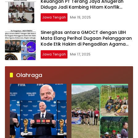
Keuangan PT Terang Jaya Anugerah
Diduga Jadi Kambing Hitam Konflik
Internal
Jawa Tengah
Mei 19, 2025
Sinergitas antara GMOCT dengan LBH
Mata Elang Perihal Dugaan Pelanggaran
Kode Etik Hakim di Pengadilan Agama
Ambarawa, Begini selengkapnya
Jawa Tengah
Mei 17, 2025
Olahraga