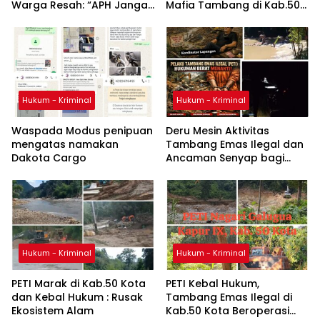
Warga Resah: “APH Jangan
Mafia Tambang di Kab.50
Tutup Mata, Usut Sampai
Kota: Aktivitas PETI Masih
Aktor di Belakangnya”
Mengepung Kapur IX, Alam
Rusak
Hukum - Kriminal
Hukum - Kriminal
Waspada Modus penipuan
Deru Mesin Aktivitas
mengatas namakan
Tambang Emas Ilegal dan
Dakota Cargo
Ancaman Senyap bagi
Warga Nagari Galugua
Hukum - Kriminal
Hukum - Kriminal
PETI Marak di Kab.50 Kota
PETI Kebal Hukum,
dan Kebal Hukum : Rusak
Tambang Emas Ilegal di
Ekosistem Alam
Kab.50 Kota Beroperasi