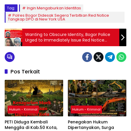
Tag:
Ingin Mengaburkan Identitas
Polres Bogor Didesak Segera Terbitkan Red Notice
Tangkap DPO di New York USA
Wanting to Obscure Identity, Bogor Police
Urged to Immediately Issue Red Notice
Arresting
Pos Terkait
Hukum - Kriminal
Hukum - Kriminal
PETI Diduga Kembali
Penegakan Hukum
Menggila di Kab.50 Kota,
Dipertanyakan, Surga