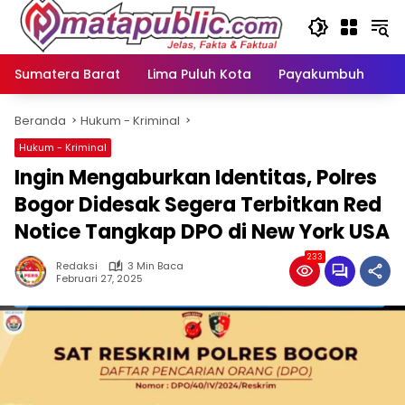
Langsung
ke
konten
Sumatera Barat
Lima Puluh Kota
Payakumbuh
N
Beranda
Hukum - Kriminal
Hukum - Kriminal
Ingin Mengaburkan Identitas, Polres
Bogor Didesak Segera Terbitkan Red
Notice Tangkap DPO di New York USA
233
Redaksi
3 Min Baca
Februari 27, 2025