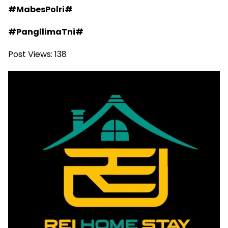
#MabesPolri#
#PangllimaTni#
Post Views:
138