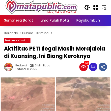
Langsung
ke
konten
Sumatera Barat
Lima Puluh Kota
Payakumbuh
N
Beranda
Hukum - Kriminal
Hukum - Kriminal
Aktifitas PETI Ilegal Masih Merajalela
di Kuansing, Ini Biang Keroknya
138
Redaksi
3 Min Baca
Oktober 8, 2025