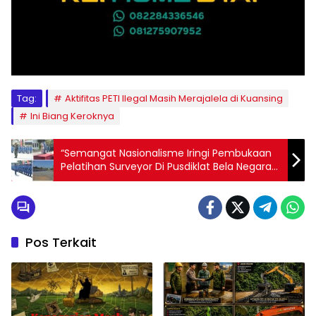
Tag:
Aktifitas PETI Ilegal Masih Merajalela di Kuansing
Ini Biang Keroknya
“Semangat Nasionalisme Iringi Pembukaan
Pelatihan Surveyor Di Pusdiklat Bela Negara
BPSDM Han Kemhan, Bogor”
Pos Terkait