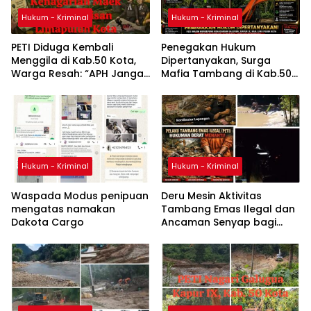
Hukum - Kriminal
Hukum - Kriminal
PETI Diduga Kembali
Penegakan Hukum
Menggila di Kab.50 Kota,
Dipertanyakan, Surga
Warga Resah: “APH Jangan
Mafia Tambang di Kab.50
Tutup Mata, Usut Sampai
Kota: Aktivitas PETI Masih
Aktor di Belakangnya”
Mengepung Kapur IX, Alam
Rusak
Hukum - Kriminal
Hukum - Kriminal
Waspada Modus penipuan
Deru Mesin Aktivitas
mengatas namakan
Tambang Emas Ilegal dan
Dakota Cargo
Ancaman Senyap bagi
Warga Nagari Galugua