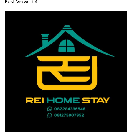
Post Views:
54