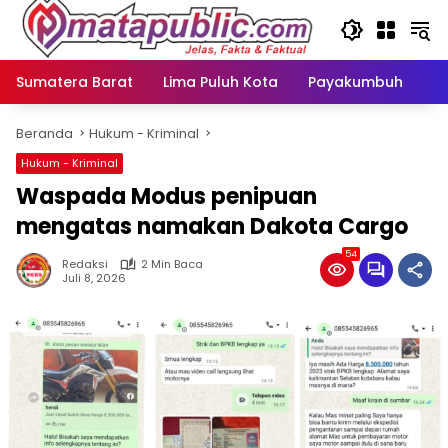
Langsung
ke
konten
Sumatera Barat
Lima Puluh Kota
Payakumbuh
N
Beranda
Hukum - Kriminal
Hukum - Kriminal
Waspada Modus penipuan
mengatas namakan Dakota Cargo
54
Redaksi
2 Min Baca
Juli 8, 2026