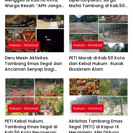
Warga Resah: “APH Jangan
Mafia Tambang di Kab.50
Tutup Mata, Usut Sampai
Kota: Aktivitas PETI Masih
Aktor di Belakangnya”
Mengepung Kapur IX, Alam
Rusak
Hukum - Kriminal
Hukum - Kriminal
Deru Mesin Aktivitas
PETI Marak di Kab.50 Kota
Tambang Emas Ilegal dan
dan Kebal Hukum : Rusak
Ancaman Senyap bagi
Ekosistem Alam
Warga Nagari Galugua
Hukum - Kriminal
Hukum - Kriminal
PETI Kebal Hukum,
Aktivitas Tambang Emas
Tambang Emas Ilegal di
Ilegal (PETI) di Kapur IX
Kab.50 Kota Beroperasi
Merajalela, APH Diduga