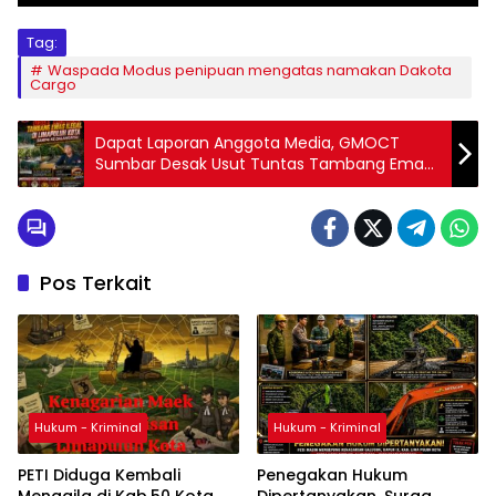
Tag:
Waspada Modus penipuan mengatas namakan Dakota
Cargo
Dapat Laporan Anggota Media, GMOCT
Sumbar Desak Usut Tuntas Tambang Emas
Ilegal di Limapuluh Kota Sampai ke
Dalangnya
Pos Terkait
Hukum - Kriminal
Hukum - Kriminal
PETI Diduga Kembali
Penegakan Hukum
Menggila di Kab.50 Kota,
Dipertanyakan, Surga