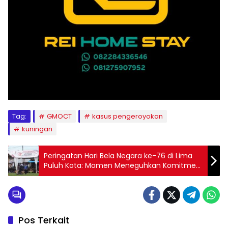
Tag:
GMOCT
kasus pengeroyokan
kuningan
Peringatan Hari Bela Negara ke-76 di Lima
Puluh Kota: Momen Meneguhkan Komitmen
Persatuan Bangsa
Pos Terkait