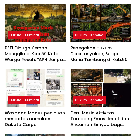
Hukum - Kriminal
Hukum - Kriminal
PETI Diduga Kembali
Penegakan Hukum
Menggila di Kab.50 Kota,
Dipertanyakan, Surga
Warga Resah: “APH Jangan
Mafia Tambang di Kab.50
Tutup Mata, Usut Sampai
Kota: Aktivitas PETI Masih
Aktor di Belakangnya”
Mengepung Kapur IX, Alam
Rusak
Hukum - Kriminal
Hukum - Kriminal
Waspada Modus penipuan
Deru Mesin Aktivitas
mengatas namakan
Tambang Emas Ilegal dan
Dakota Cargo
Ancaman Senyap bagi
Warga Nagari Galugua