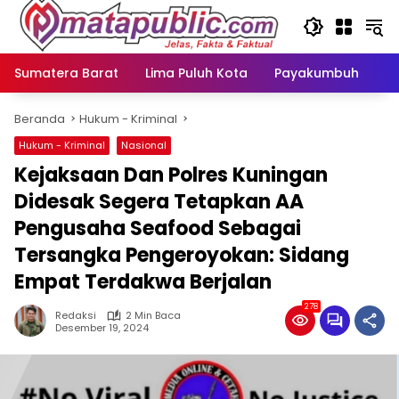
Langsung
ke
konten
Sumatera Barat
Lima Puluh Kota
Payakumbuh
N
Beranda
Hukum - Kriminal
Hukum - Kriminal
Nasional
Kejaksaan Dan Polres Kuningan
Didesak Segera Tetapkan AA
Pengusaha Seafood Sebagai
Tersangka Pengeroyokan: Sidang
Empat Terdakwa Berjalan
278
Redaksi
2 Min Baca
Desember 19, 2024