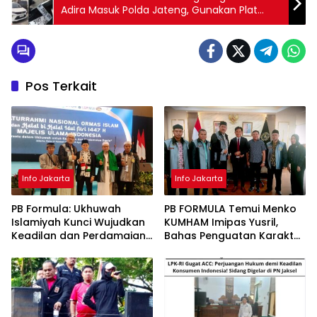
Adira Masuk Polda Jateng, Gunakan Plat
Nomor Palsu?
Pos Terkait
Info Jakarta
Info Jakarta
PB Formula: Ukhuwah
PB FORMULA Temui Menko
Islamiyah Kunci Wujudkan
KUMHAM Imipas Yusril,
Keadilan dan Perdamaian
Bahas Penguatan Karakter
Dunia
Bangsa dan Kenang
Perjuangan Politik 2017