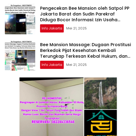
Pengecekan Bee Mansion oleh Satpol PP
Jakarta Barat dan Sudin Parekraf
Diduga Bocor Informasi: Izin Usaha
Terkuak
Info Jakarta
Mei 21, 2025
Bee Mansion Massage: Dugaan Prostitusi
Berkedok Pijat Kesehatan Kembali
Terungkap Terkesan Kebal Hukum, dan
Misteri Take Down nya Berita di
Info Jakarta
Mei 21, 2025
Berantas.co.id