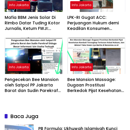
Info Jakarta
Info Jakarta
Mafia BBM Jenis Solar Di
LPK-RI Gugat ACC:
Rimbo Datar Tuding Kotor
Perjuangan Hukum demi
Jurnalis, Ketum FWJI:
Keadilan Konsumen
Tangkap Pelaku Usahanya
Indonesia! Sidang Digelar
di PN Jaksel
Info Jakarta
Info Jakarta
Pengecekan Bee Mansion
Bee Mansion Massage:
oleh Satpol PP Jakarta
Dugaan Prostitusi
Barat dan Sudin Parekraf
Berkedok Pijat Kesehatan
Diduga Bocor Informasi:
Kembali Terungkap
Izin Usaha Terkuak
Terkesan Kebal Hukum,
dan Misteri Take Down nya
Berita di Berantas.co.id
Baca Juga
PB Formula: Ukhuwah Islamiyah Kunci