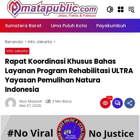
Langsung
ke
konten
Sumatera Barat
Lima Puluh Kota
Payakumbuh
N
Beranda
Info Jakarta
Info Jakarta
Rapat Koordinasi Khusus Bahas
Layanan Program Rehabilitasi ULTRA
Yayasan Pemulihan Natura
Indonesia
174
Mus Mulyadi
3 Min Baca
Mei 27, 2025