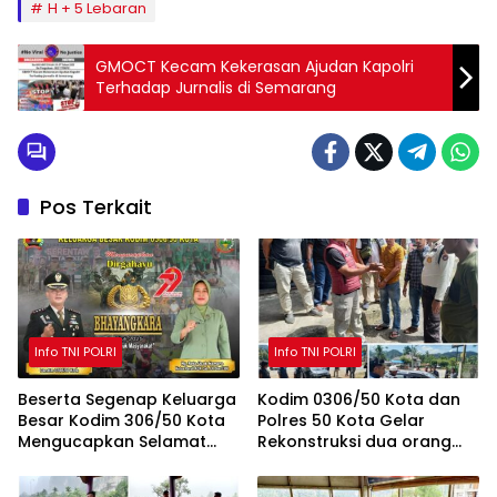
H + 5 Lebaran
GMOCT Kecam Kekerasan Ajudan Kapolri
Terhadap Jurnalis di Semarang
Pos Terkait
Info TNI POLRI
Info TNI POLRI
Beserta Segenap Keluarga
Kodim 0306/50 Kota dan
Besar Kodim 306/50 Kota
Polres 50 Kota Gelar
Mengucapkan Selamat
Rekonstruksi dua orang
Hari Bhayangkara Ke- 79
terduga pengedar
Tahun
Narkoba