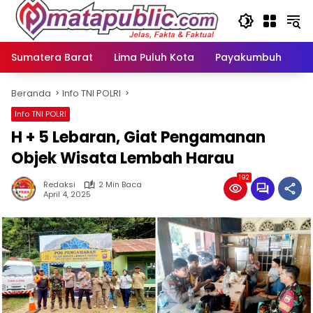
Langsung
ke
konten
Sumatera Barat
Lima Puluh Kota
Payakumbuh
N
Beranda
Info TNI POLRI
Info TNI POLRI
H + 5 Lebaran, Giat Pengamanan
Objek Wisata Lembah Harau
192
Redaksi
2 Min Baca
April 4, 2025