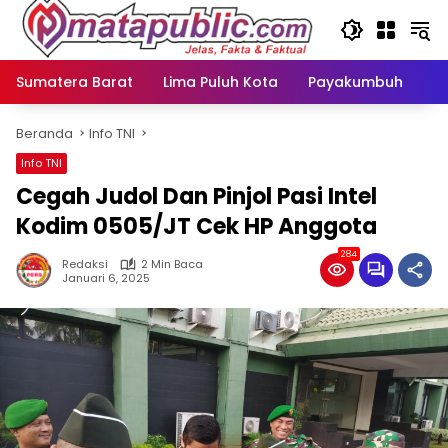
Langsung
ke
konten
Sumatera Barat
Lima Puluh Kota
Payakumbuh
N
Beranda
Info TNI
Info TNI
Cegah Judol Dan Pinjol Pasi Intel
Kodim 0505/JT Cek HP Anggota
284
Redaksi
2 Min Baca
Januari 6, 2025