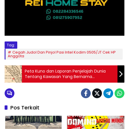
Tag:
Cegah Judol Dan Pinjol Pasi Intel Kodim 0505/JT Cek HP
Anggota
Peta Kuno dan Laporan Penjelajah Dunia
Tentang Kawasan Yang Bernama
Manancabo/ Minangkabau
Pos Terkait