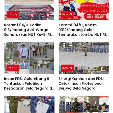
Info TNI
Info TNI
Koramil 04/LL Kodim
Koramil 04/LL, Kodim
013/Padang Ajak Warga
0312/Padang Gelar
Semarakkan HUT Ke-81 RI
Semarakan Lomba HUT RI
Sepanjang Agustus
ke-81 untuk Masyarakat
Lubeg dan Luki
Info TNI
Info TNI
Insan PDSI Gelombang II
Sinergi Kemhan dan PDSI
Tuntaskan Pelatihan
Cetak Insan Profesional
Kesadaran Bela Negara di
Berjiwa Bela Negara
BPSDM Han Kemhan