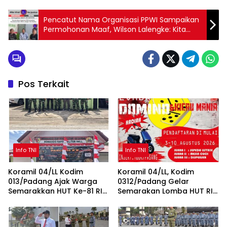
Pencatut Nama Organisasi PPWI Sampaikan
Permohonan Maaf, Wilson Lalengke: Kita
Maafkan
Pos Terkait
Info TNI
Info TNI
Koramil 04/LL Kodim
Koramil 04/LL, Kodim
013/Padang Ajak Warga
0312/Padang Gelar
Semarakkan HUT Ke-81 RI
Semarakan Lomba HUT RI
Sepanjang Agustus
ke-81 untuk Masyarakat
Lubeg dan Luki