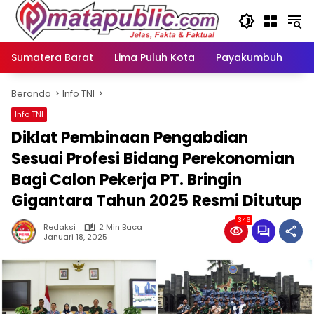
Langsung
ke
konten
Sumatera Barat
Lima Puluh Kota
Payakumbuh
N
Beranda
Info TNI
Info TNI
Diklat Pembinaan Pengabdian
Sesuai Profesi Bidang Perekonomian
Bagi Calon Pekerja PT. Bringin
Gigantara Tahun 2025 Resmi Ditutup
346
Redaksi
2 Min Baca
Januari 18, 2025