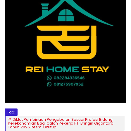
Tag:
Diklat Pembinaan Pengabdian Sesuai Profesi Bidang
Perekonomian Bagi Calon Pekerja PT. Bringin Gigantara
Tahun 2025 Resmi Ditutup