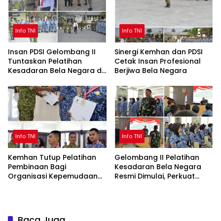
Info TNI
Info TNI
Insan PDSI Gelombang II
Sinergi Kemhan dan PDSI
Tuntaskan Pelatihan
Cetak Insan Profesional
Kesadaran Bela Negara di
Berjiwa Bela Negara
BPSDM Han Kemhan
Info TNI
Info TNI
Kemhan Tutup Pelatihan
Gelombang II Pelatihan
Pembinaan Bagi
Kesadaran Bela Negara
Organisasi Kepemudaan
Resmi Dimulai, Perkuat
Dan Kemahasiswaan
Karakter Generasi Muda
Gelombang II
Baca Juga