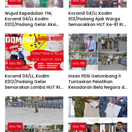
Info TNI
Info TNI
Wujud Kepedulian TNI,
Koramil 04/LL Kodim
Koramil 04/LL Kodim
013/Padang Ajak Warga
0312/Padang Gelar Aksi
Semarakkan HUT Ke-81 RI
Sosial Jum’at Berkah untuk
Sepanjang Agustus
Masyarakat
Info TNI
Info TNI
Koramil 04/LL, Kodim
Insan PDSI Gelombang II
0312/Padang Gelar
Tuntaskan Pelatihan
Semarakan Lomba HUT RI
Kesadaran Bela Negara di
ke-81 untuk Masyarakat
BPSDM Han Kemhan
Lubeg dan Luki
Info TNI
Info TNI