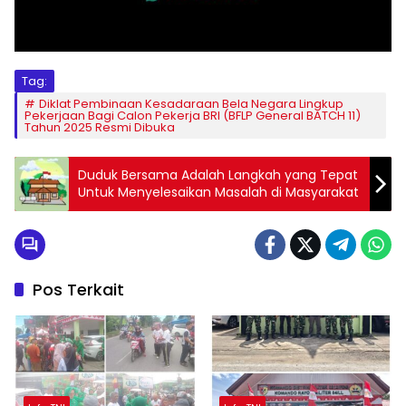
Tag:
Diklat Pembinaan Kesadaraan Bela Negara Lingkup
Pekerjaan Bagi Calon Pekerja BRI (BFLP General BATCH 11)
Tahun 2025 Resmi Dibuka
Duduk Bersama Adalah Langkah yang Tepat
Untuk Menyelesaikan Masalah di Masyarakat
Pos Terkait