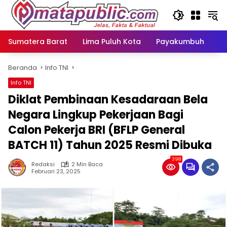
Langsung
ke
konten
Sumatera Barat
Lima Puluh Kota
Payakumbuh
N
Beranda
Info TNI
Info TNI
Diklat Pembinaan Kesadaraan Bela
Negara Lingkup Pekerjaan Bagi
Calon Pekerja BRI (BFLP General
BATCH 11) Tahun 2025 Resmi Dibuka
398
Redaksi
2 Min Baca
Februari 23, 2025