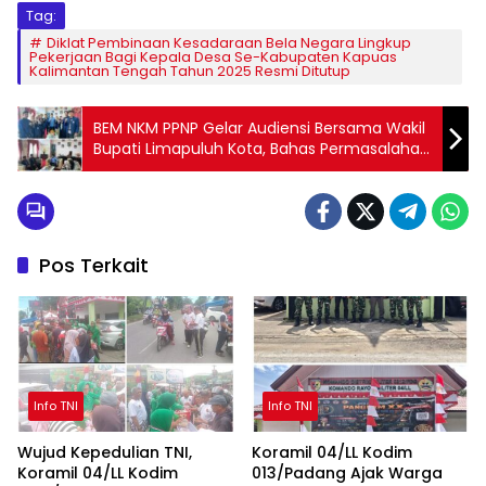
Tag:
Diklat Pembinaan Kesadaraan Bela Negara Lingkup
Pekerjaan Bagi Kepala Desa Se-Kabupaten Kapuas
Kalimantan Tengah Tahun 2025 Resmi Ditutup
BEM NKM PPNP Gelar Audiensi Bersama Wakil
Bupati Limapuluh Kota, Bahas Permasalahan
Pendidikan di Kabupaten 50 Kota
Pos Terkait
Info TNI
Info TNI
Wujud Kepedulian TNI,
Koramil 04/LL Kodim
Koramil 04/LL Kodim
013/Padang Ajak Warga