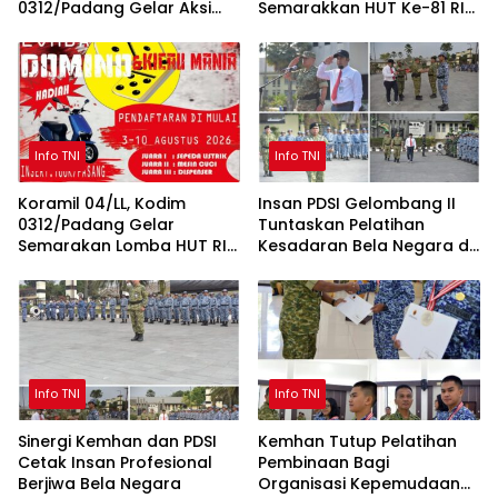
0312/Padang Gelar Aksi
Semarakkan HUT Ke-81 RI
Sosial Jum’at Berkah untuk
Sepanjang Agustus
Masyarakat
Info TNI
Info TNI
Koramil 04/LL, Kodim
Insan PDSI Gelombang II
0312/Padang Gelar
Tuntaskan Pelatihan
Semarakan Lomba HUT RI
Kesadaran Bela Negara di
ke-81 untuk Masyarakat
BPSDM Han Kemhan
Lubeg dan Luki
Info TNI
Info TNI
Sinergi Kemhan dan PDSI
Kemhan Tutup Pelatihan
Cetak Insan Profesional
Pembinaan Bagi
Berjiwa Bela Negara
Organisasi Kepemudaan