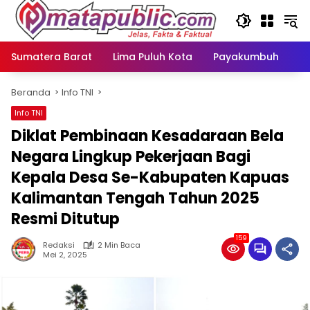
Langsung
ke
konten
Sumatera Barat
Lima Puluh Kota
Payakumbuh
N
Beranda
Info TNI
Info TNI
Diklat Pembinaan Kesadaraan Bela
Negara Lingkup Pekerjaan Bagi
Kepala Desa Se-Kabupaten Kapuas
Kalimantan Tengah Tahun 2025
Resmi Ditutup
159
Redaksi
2 Min Baca
Mei 2, 2025