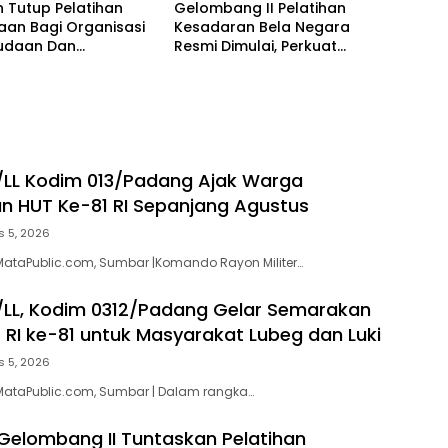
 Tutup Pelatihan
Gelombang II Pelatihan
aan Bagi Organisasi
Kesadaran Bela Negara
udaan Dan
Resmi Dimulai, Perkuat
siswaan Gelombang
Karakter Generasi Muda
/LL Kodim 013/Padang Ajak Warga
 HUT Ke-81 RI Sepanjang Agustus
s 5, 2026
ataPublic.com, Sumbar |Komando Rayon Militer…
/LL, Kodim 0312/Padang Gelar Semarakan
RI ke-81 untuk Masyarakat Lubeg dan Luki
s 5, 2026
MataPublic.com, Sumbar | Dalam rangka…
 Gelombang II Tuntaskan Pelatihan