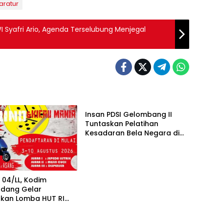
aratur
I Syafri Ario, Agenda Terselubung Menjegal
Info TNI
Insan PDSI Gelombang II
Tuntaskan Pelatihan
Kesadaran Bela Negara di
BPSDM Han Kemhan
I
 04/LL, Kodim
adang Gelar
kan Lomba HUT RI
I
Info TNI
untuk Masyarakat
an Luki