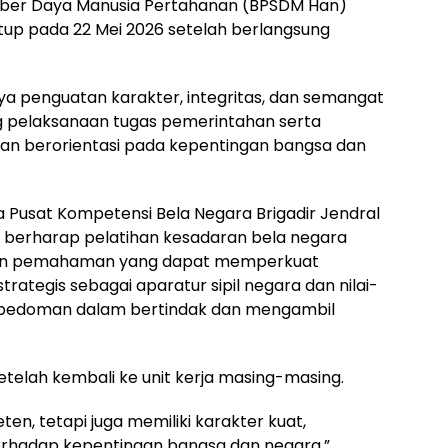
er Daya Manusia Pertahanan (BPSDM Han)
tup pada 22 Mei 2026 setelah berlangsung
aya penguatan karakter, integritas, dan semangat
 pelaksanaan tugas pemerintahan serta
dan berorientasi pada kepentingan bangsa dan
Pusat Kompetensi Bela Negara Brigadir Jendral
.S.P. berharap pelatihan kesadaran bela negara
an pemahaman yang dapat memperkuat
rategis sebagai aparatur sipil negara dan nilai-
an pedoman dalam bertindak dan mengambil
telah kembali ke unit kerja masing-masing.
en, tetapi juga memiliki karakter kuat,
terhadap kepentingan bangsa dan negara.”