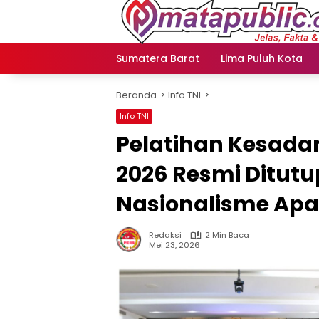
Langsung
ke
konten
Sumatera Barat
Lima Puluh Kota
Beranda
Info TNI
Info TNI
Pelatihan Kesada
2026 Resmi Ditutu
Nasionalisme Apa
Redaksi
2 Min Baca
Mei 23, 2026