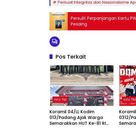
Perkuat Integritas dan Nasionalisme Ap
Persulit Perpanjangan Kartu PW
Pesaing
Pos Terkait
Info TNI
Info TN
Koramil 04/LL Kodim
Koramil
013/Padang Ajak Warga
0312/P
Semarakkan HUT Ke-81 RI
Semara
Info TNI
Info TN
Sepanjang Agustus
ke-81 
Lubeg d