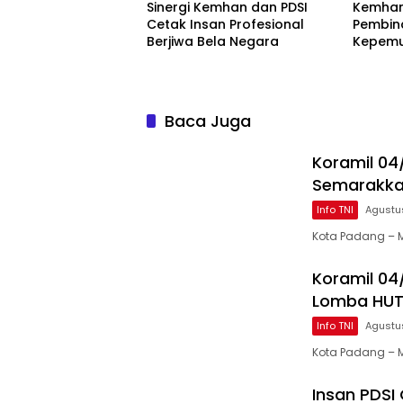
Sinergi Kemhan dan PDSI
Kemhan
Cetak Insan Profesional
Pembin
Berjiwa Bela Negara
Kepem
Kemaha
II
Baca Juga
Koramil 04
Semarakkan
Info TNI
Agustu
Kota Padang – M
Koramil 04
Lomba HUT 
Info TNI
Agustu
Kota Padang – 
Insan PDSI