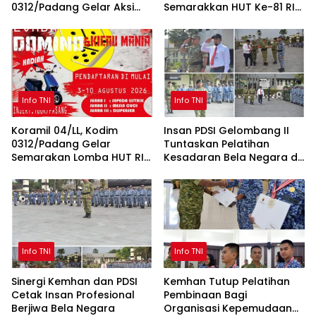
0312/Padang Gelar Aksi
Semarakkan HUT Ke-81 RI
Sosial Jum’at Berkah untuk
Sepanjang Agustus
Masyarakat
Info TNI
Info TNI
Koramil 04/LL, Kodim
Insan PDSI Gelombang II
0312/Padang Gelar
Tuntaskan Pelatihan
Semarakan Lomba HUT RI
Kesadaran Bela Negara di
ke-81 untuk Masyarakat
BPSDM Han Kemhan
Lubeg dan Luki
Info TNI
Info TNI
Sinergi Kemhan dan PDSI
Kemhan Tutup Pelatihan
Cetak Insan Profesional
Pembinaan Bagi
Berjiwa Bela Negara
Organisasi Kepemudaan