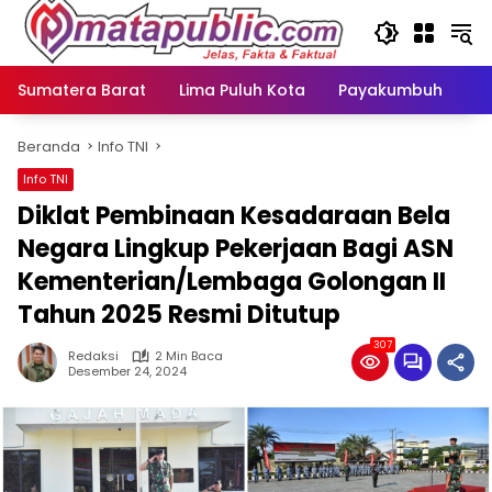
Langsung
ke
konten
Sumatera Barat
Lima Puluh Kota
Payakumbuh
N
Beranda
Info TNI
Info TNI
Diklat Pembinaan Kesadaraan Bela
Negara Lingkup Pekerjaan Bagi ASN
Kementerian/Lembaga Golongan II
Tahun 2025 Resmi Ditutup
307
Redaksi
2 Min Baca
Desember 24, 2024