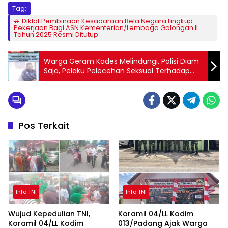
Tag:
Diklat Pembinaan Kesadaraan Bela Negara Lingkup
Pekerjaan Bagi ASN Kementerian/Lembaga Golongan II
Tahun 2025 Resmi Ditutup
Warga Geram Kades Melindungi, Polisi Diam
Saja, Pelaku Pelecehan Seksual Terhadap
Anak 10 Tahun di Cianjur Masih Berkeliaran
Pos Terkait
Info TNI
Info TNI
Wujud Kepedulian TNI,
Koramil 04/LL Kodim
Koramil 04/LL Kodim
013/Padang Ajak Warga