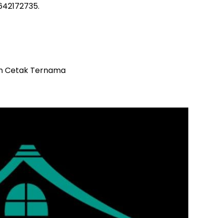
642172735.
n Cetak Ternama