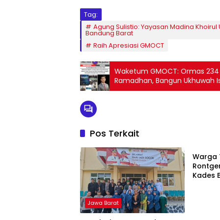
Tag:
Agung Sulistio: Yayasan Madina Khoiru
Bandung Barat
Raih Apresiasi GMOCT
Waketum GMOCT: Ormas 234 SC
Ramadhan, Bangun Ukhuwah Isl
Pos Terkait
Jawa B
Warga T
Rontgen
Kades 
Jawa Barat