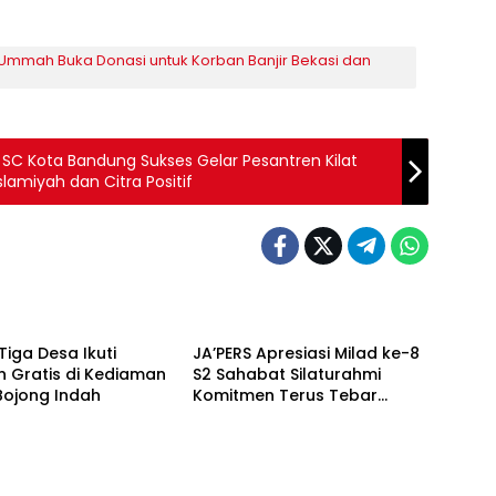
l Ummah Buka Donasi untuk Korban Banjir Bekasi dan
 Kota Bandung Sukses Gelar Pesantren Kilat
amiyah dan Citra Positif
arat
Jawa Barat
iga Desa Ikuti
JA’PERS Apresiasi Milad ke-8
 Gratis di Kediaman
S2 Sahabat Silaturahmi
Bojong Indah
Komitmen Terus Tebar
Kebaikan untuk Sesama