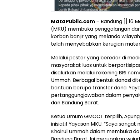
MataPublic.com
– Bandung ][ 16 
(MKU) membuka penggalangan dana
korban banjir yang melanda wilayah 
telah menyebabkan kerugian materi
Melalui poster yang beredar di med
masyarakat luas untuk berpartisipas
disalurkan melalui rekening BRI no
Ummah. Berbagai bentuk donasi diter
bantuan berupa transfer dana. Yay
pertanggungjawaban dalam penyalur
dan Bandung Barat.
Ketua Umum GMOCT terpilih, Agung S
inisiatif Yayasan MKU. “Saya sanga
Khoirul Ummah dalam membuka dona
Bandung Barat. Ini merupakan wuju