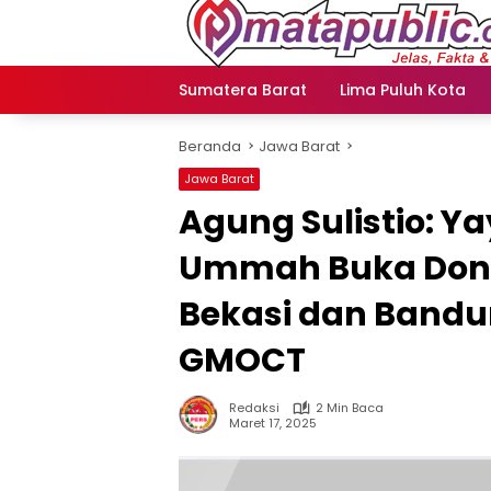
Langsung
ke
konten
Sumatera Barat
Lima Puluh Kota
Beranda
Jawa Barat
Jawa Barat
Agung Sulistio: Y
Ummah Buka Donas
Bekasi dan Bandun
GMOCT
Redaksi
2 Min Baca
Maret 17, 2025