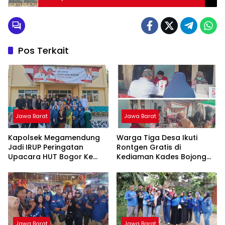
Pos Terkait
Jawa Barat
Jawa Barat
Kapolsek Megamendung
Warga Tiga Desa Ikuti
Jadi IRUP Peringatan
Rontgen Gratis di
Upacara HUT Bogor Ke
Kediaman Kades Bojong
544 Tahun 2026 Tingkat
Indah
Kecamatan
Megamendung, Kabupaten
Bogor
Jawa Barat
Jawa Barat