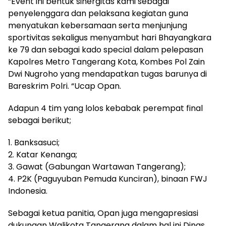
“Event ini bentuk sinergitas kami sebagai
penyelenggara dan pelaksana kegiatan guna
menyatukan kebersamaan serta menjunjung
sportivitas sekaligus menyambut hari Bhayangkara
ke 79 dan sebagai kado special dalam pelepasan
Kapolres Metro Tangerang Kota, Kombes Pol Zain
Dwi Nugroho yang mendapatkan tugas barunya di
Bareskrim Polri. “Ucap Opan.
Adapun 4 tim yang lolos kebabak perempat final
sebagai berikut;
1. Banksasuci;
2. Katar Kenanga;
3. Gawat (Gabungan Wartawan Tangerang);
4. P2K (Paguyuban Pemuda Kunciran), binaan FWJ
Indonesia.
Sebagai ketua panitia, Opan juga mengapresiasi
dukungan Walikota Tangerang dalam hal ini Dinas