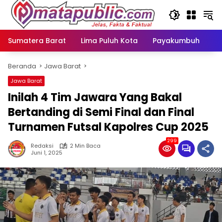
Langsung
ke
konten
Sumatera Barat
Lima Puluh Kota
Payakumbuh
N
Beranda
Jawa Barat
Jawa Barat
Inilah 4 Tim Jawara Yang Bakal
Bertanding di Semi Final dan Final
Turnamen Futsal Kapolres Cup 2025
299
Redaksi
2 Min Baca
Juni 1, 2025