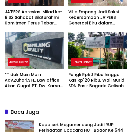
JA’PERS Apresiasi Milad ke-
Villa Empang Jadi Saksi
8 S2 Sahabat Silaturahmi
Kebersamaan JA’PERS
Komitmen Terus Tebar
Generasi Biru dalam
Kebaikan untuk Sesama
Kopdar dan Arisan
Jawa Barat
Jawa Barat
*Tidak Main Main
Pungli Rp50 Ribu hingga
Adv.Zuhari.S.H,. Law office
Kas Rp120 Ribu, Wali Murid
Akan Gugat PT. Dwi Karsa
SDN Pasir Bagade Gelisah
Semesta Ke Jalur Hukum*
Baca Juga
Kapolsek Megamendung Jadi IRUP
Peringatan Upacara HUT Bogor Ke 544