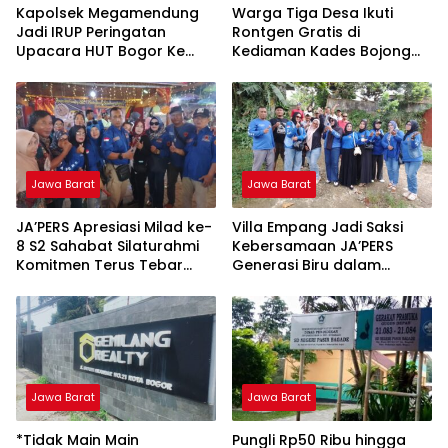
Kapolsek Megamendung
Warga Tiga Desa Ikuti
Jadi IRUP Peringatan
Rontgen Gratis di
Upacara HUT Bogor Ke
Kediaman Kades Bojong
544 Tahun 2026 Tingkat
Indah
Kecamatan
Megamendung, Kabupaten
Bogor
Jawa Barat
Jawa Barat
JA’PERS Apresiasi Milad ke-
Villa Empang Jadi Saksi
8 S2 Sahabat Silaturahmi
Kebersamaan JA’PERS
Komitmen Terus Tebar
Generasi Biru dalam
Kebaikan untuk Sesama
Kopdar dan Arisan
Jawa Barat
Jawa Barat
*Tidak Main Main
Pungli Rp50 Ribu hingga