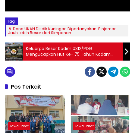
Tag:
Dana UKAN Disdik Kuningan Dipertanyakan: Pinjaman
Jauh Lebih Besar dari Simpanan
Keluarga Besar Kodim 0312/PDG
Mengucapkan Hut Ke- 75 Tahun Kodam
1/BB.
Pos Terkait
Jawa Barat
Jawa Barat