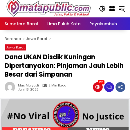
Langsung
ke
konten
Sumatera Barat
Lima Puluh Kota
Payakumbuh
N
Beranda
Jawa Barat
Jawa Barat
Dana UKAN Disdik Kuningan
Dipertanyakan: Pinjaman Jauh Lebih
Besar dari Simpanan
253
Mus Mulyadi
2 Min Baca
Juni 18, 2025