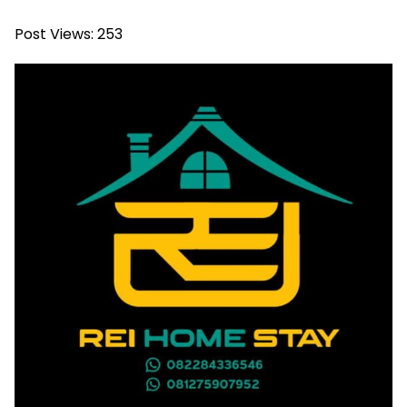
Post Views:
253