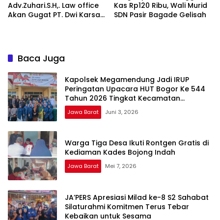
Adv.Zuhari.S.H,. Law office
Kas Rp120 Ribu, Wali Murid
Akan Gugat PT. Dwi Karsa
SDN Pasir Bagade Gelisah
Semesta Ke Jalur Hukum*
Baca Juga
Kapolsek Megamendung Jadi IRUP
Peringatan Upacara HUT Bogor Ke 544
Tahun 2026 Tingkat Kecamatan
Megamendung, Kabupaten Bogor
Jawa Barat
Juni 3, 2026
Warga Tiga Desa Ikuti Rontgen Gratis di
Kediaman Kades Bojong Indah
Jawa Barat
Mei 7, 2026
JA’PERS Apresiasi Milad ke-8 S2 Sahabat
Silaturahmi Komitmen Terus Tebar
Kebaikan untuk Sesama