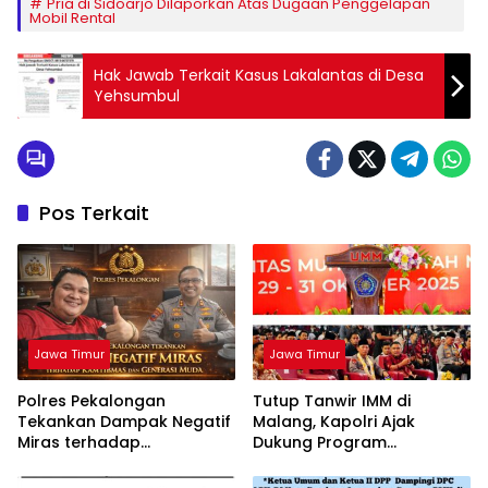
Pria di Sidoarjo Dilaporkan Atas Dugaan Penggelapan
Mobil Rental
Hak Jawab Terkait Kasus Lakalantas di Desa
Yehsumbul
Pos Terkait
Jawa Timur
Jawa Timur
Polres Pekalongan
Tutup Tanwir IMM di
Tekankan Dampak Negatif
Malang, Kapolri Ajak
Miras terhadap
Dukung Program
Kamtibmas dan Generasi
Pemerintah
Muda