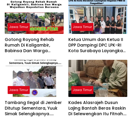
Jawa Timur
Jawa Timur
Gotong Royong Rehab
Ketua Umum dan Ketua II
Rumah Di Kaligambir,
DPP Dampingi DPC LPK-RI
Babinsa Dan Warga
Kota Surabaya Layangkan
Wujudkan Kepedulian
Gugatan PMH di
Bersama
Pengadilan
Jawa Timur
Jawa Timur
Tambang Ilegal di Jember
Kades Alasrajeh Dusun
Ditutup Sementara, Yuuk
Lajing Bantah Beras Raskin
Simak Selengkapnya…..
Di Selewengkan Itu Fitnah.
Saya Jual Beras Milik
Mertua …!!!