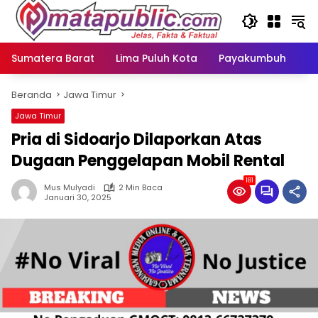
Langsung
ke
konten
Sumatera Barat
Lima Puluh Kota
Payakumbuh
N
Beranda
Jawa Timur
Jawa Timur
Pria di Sidoarjo Dilaporkan Atas
Dugaan Penggelapan Mobil Rental
181
Mus Mulyadi
2 Min Baca
Januari 30, 2025