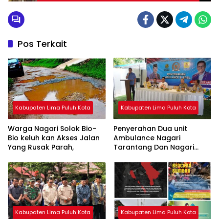
Hari Raya Idul Fitri 1446 H – 2025 M”
Pos Terkait
Kabupaten Lima Puluh Kota
Kabupaten Lima Puluh Kota
Warga Nagari Solok Bio-
Penyerahan Dua unit
Bio keluh kan Akses Jalan
Ambulance Nagari
Yang Rusak Parah,
Tarantang Dan Nagari
Harau Aspirasi Angota DPR
RI Dan DPRD Lima Puluh
Kota.Fraksi Demokrat.
Kabupaten Lima Puluh Kota
Kabupaten Lima Puluh Kota