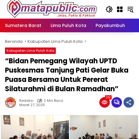
Langsung
ke
konten
Sumatera Barat
Lima Puluh Kota
Payakumbuh
N
Beranda
Kabupaten Lima Puluh Kota
Kabupaten Lima Puluh Kota
“Bidan Pemegang Wilayah UPTD
Puskesmas Tanjung Pati Gelar Buka
Puasa Bersama Untuk Pererat
Silaturahmi di Bulan Ramadhan”
252
Redaksi
2 Min Baca
Maret 27, 2025