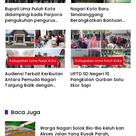
Bupati Lima Puluh Kota
Nagari Koto Baru
didampingi kadis Parpora
Simalanggang
pengukuhan pengurus
Berangkatkan Bantuan
Perhomliko Periode 2026-
untuk Korban Bencana
2030
Alam Di Sumbar
Kabupaten Lima Puluh Kota
Kabupaten Lima Puluh Kota
Audiensi Terkait Keributan
UPTD SD Negeri 10
Antara Pemuda Nagari
Pangkalan Qurban Satu
Tanjung Balik dengan
Ekor Sapi
Supervisor SPBU Rimbo
Datar
Baca Juga
Warga Nagari Solok Bio-Bio keluh kan
Akses Jalan Yang Rusak Parah,