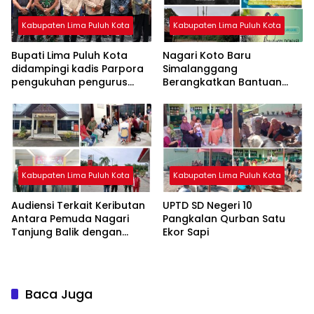
Kabupaten Lima Puluh Kota
Kabupaten Lima Puluh Kota
Bupati Lima Puluh Kota
Nagari Koto Baru
didampingi kadis Parpora
Simalanggang
pengukuhan pengurus
Berangkatkan Bantuan
Perhomliko Periode 2026-
untuk Korban Bencana
2030
Alam Di Sumbar
Kabupaten Lima Puluh Kota
Kabupaten Lima Puluh Kota
Audiensi Terkait Keributan
UPTD SD Negeri 10
Antara Pemuda Nagari
Pangkalan Qurban Satu
Tanjung Balik dengan
Ekor Sapi
Supervisor SPBU Rimbo
Datar
Baca Juga