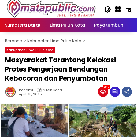
Langsung
ke
konten
Sumatera Barat
Lima Puluh Kota
Payakumbuh
N
Beranda
Kabupaten Lima Puluh Kota
Kabupaten Lima Puluh Kota
Masyarakat Tarantang Kelokasi
Protes Pengerjaan Bendungan
Kebocoran dan Penyumbatan
248
Redaksi
2 Min Baca
April 23, 2025