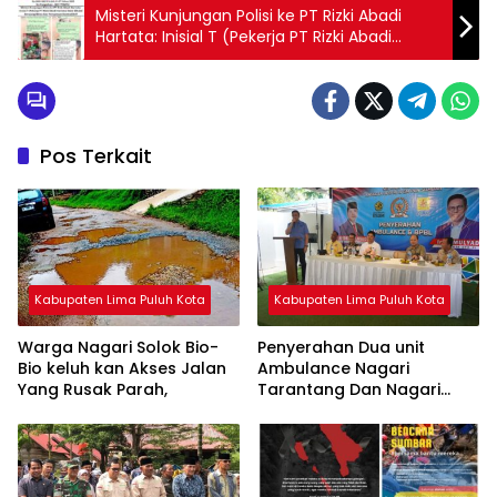
Misteri Kunjungan Polisi ke PT Rizki Abadi
Hartata: Inisial T (Pekerja PT Rizki Abadi
Hartata) Halal Bihalal Berujung Miras dan
Pernyataan Kontradiktif
Pos Terkait
Kabupaten Lima Puluh Kota
Kabupaten Lima Puluh Kota
Warga Nagari Solok Bio-
Penyerahan Dua unit
Bio keluh kan Akses Jalan
Ambulance Nagari
Yang Rusak Parah,
Tarantang Dan Nagari
Harau Aspirasi Angota DPR
RI Dan DPRD Lima Puluh
Kota.Fraksi Demokrat.