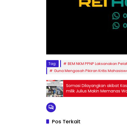
Tag:
BEM NKM PPNP Laksanakan Pelati
Guna Mengasah Pikiran Kritis Mahasis
Somasi Dilayangkan akibat K
milik Julius Makin Memanas Wa
Julius
Pos Terkait
Kabupaten Lima Puluh Kota