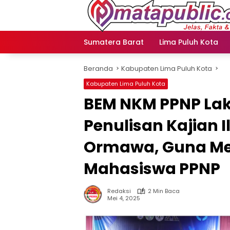
Langsung
ke
konten
Sumatera Barat
Lima Puluh Kota
Beranda
Kabupaten Lima Puluh Kota
Kabupaten Lima Puluh Kota
BEM NKM PPNP Lak
Penulisan Kajian 
Ormawa, Guna Men
Mahasiswa PPNP
Redaksi
2 Min Baca
Mei 4, 2025