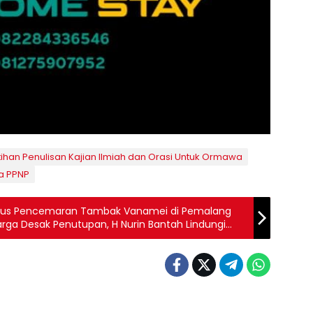
han Penulisan Kajian Ilmiah dan Orasi Untuk Ormawa
wa PPNP
asus Pencemaran Tambak Vanamei di Pemalang
rga Desak Penutupan, H Nurin Bantah Lindungi
Kabupaten Lima Puluh Kota