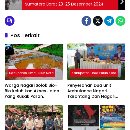
Sumatera Barat 23-25 Desember 2024
Pos Terkait
Kabupaten Lima Puluh Kota
Kabupaten Lima Puluh Kota
Warga Nagari Solok Bio-
Penyerahan Dua unit
Bio keluh kan Akses Jalan
Ambulance Nagari
Yang Rusak Parah,
Tarantang Dan Nagari
Harau Aspirasi Angota DPR
RI Dan DPRD Lima Puluh
Kota.Fraksi Demokrat.