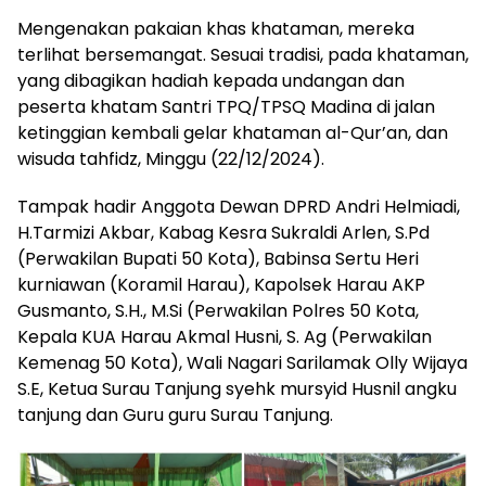
Mengenakan pakaian khas khataman, mereka
terlihat bersemangat. Sesuai tradisi, pada khataman,
yang dibagikan hadiah kepada undangan dan
peserta khatam Santri TPQ/TPSQ Madina di jalan
ketinggian kembali gelar khataman al-Qur’an, dan
wisuda tahfidz, Minggu (22/12/2024).
Tampak hadir Anggota Dewan DPRD Andri Helmiadi,
H.Tarmizi Akbar, Kabag Kesra Sukraldi Arlen, S.Pd
(Perwakilan Bupati 50 Kota), Babinsa Sertu Heri
kurniawan (Koramil Harau), Kapolsek Harau AKP
Gusmanto, S.H., M.Si (Perwakilan Polres 50 Kota,
Kepala KUA Harau Akmal Husni, S. Ag (Perwakilan
Kemenag 50 Kota), Wali Nagari Sarilamak Olly Wijaya
S.E, Ketua Surau Tanjung syehk mursyid Husnil angku
tanjung dan Guru guru Surau Tanjung.