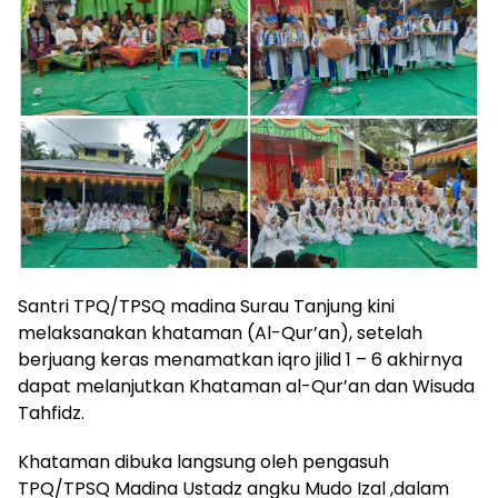
Santri TPQ/TPSQ madina Surau Tanjung kini
melaksanakan khataman (Al-Qur’an), setelah
berjuang keras menamatkan iqro jilid 1 – 6 akhirnya
dapat melanjutkan Khataman al-Qur’an dan Wisuda
Tahfidz.
Khataman dibuka langsung oleh pengasuh
TPQ/TPSQ Madina Ustadz angku Mudo Izal ,dalam