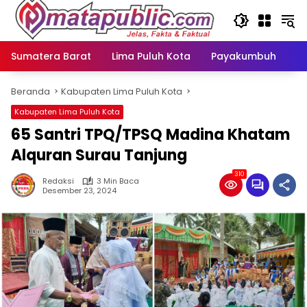
Langsung
ke
konten
Sumatera Barat
Lima Puluh Kota
Payakumbuh
N
Beranda
Kabupaten Lima Puluh Kota
Kabupaten Lima Puluh Kota
65 Santri TPQ/TPSQ Madina Khatam
Alquran Surau Tanjung
310
Redaksi
3 Min Baca
Desember 23, 2024