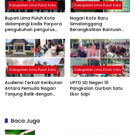
Kabupaten Lima Puluh Kota
Kabupaten Lima Puluh Kota
Bupati Lima Puluh Kota
Nagari Koto Baru
didampingi kadis Parpora
Simalanggang
pengukuhan pengurus
Berangkatkan Bantuan
Perhomliko Periode 2026-
untuk Korban Bencana
2030
Alam Di Sumbar
Kabupaten Lima Puluh Kota
Kabupaten Lima Puluh Kota
Audiensi Terkait Keributan
UPTD SD Negeri 10
Antara Pemuda Nagari
Pangkalan Qurban Satu
Tanjung Balik dengan
Ekor Sapi
Supervisor SPBU Rimbo
Datar
Baca Juga