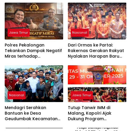
Jawa Timur
Nasional
Polres Pekalongan
Dari Ormas ke Partai:
Tekankan Dampak Negatif
Rakernas Gerakan Rakyat
Miras terhadap
Nyalakan Harapan Baru
Kamtibmas dan Generasi
Demokrasi Indonesia
Muda
Nasional
Jawa Timur
Mendagri Serahkan
Tutup Tanwir IMM di
Bantuan ke Desa
Malang, Kapolri Ajak
Geudumbak Kecamatan
Dukung Program
Langkahan, Aceh Utara
Pemerintah