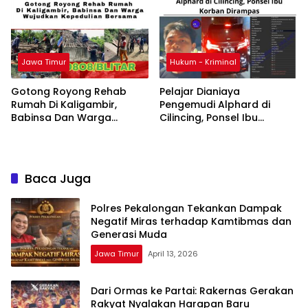
Jawa Timur
Hukum - Kriminal
Gotong Royong Rehab
Pelajar Dianiaya
Rumah Di Kaligambir,
Pengemudi Alphard di
Babinsa Dan Warga
Cilincing, Ponsel Ibu
Wujudkan Kepedulian
Korban Dirampas
Bersama
Baca Juga
Polres Pekalongan Tekankan Dampak
Negatif Miras terhadap Kamtibmas dan
Generasi Muda
Jawa Timur
April 13, 2026
Dari Ormas ke Partai: Rakernas Gerakan
Rakyat Nyalakan Harapan Baru