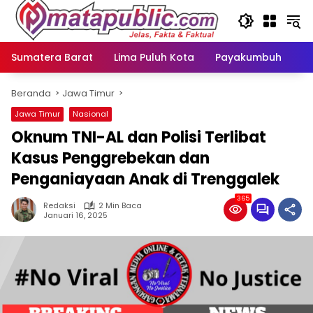
Langsung
ke
konten
Sumatera Barat
Lima Puluh Kota
Payakumbuh
N
Beranda
Jawa Timur
Jawa Timur
Nasional
Oknum TNI-AL dan Polisi Terlibat
Kasus Penggrebekan dan
Penganiayaan Anak di Trenggalek
365
Redaksi
2 Min Baca
Januari 16, 2025