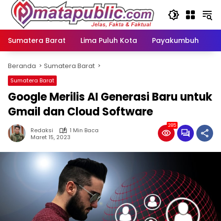
Langsung
ke
konten
Sumatera Barat
Lima Puluh Kota
Payakumbuh
N
Beranda
Sumatera Barat
Sumatera Barat
Google Merilis AI Generasi Baru untuk
Gmail dan Cloud Software
285
Redaksi
1 Min Baca
Maret 15, 2023