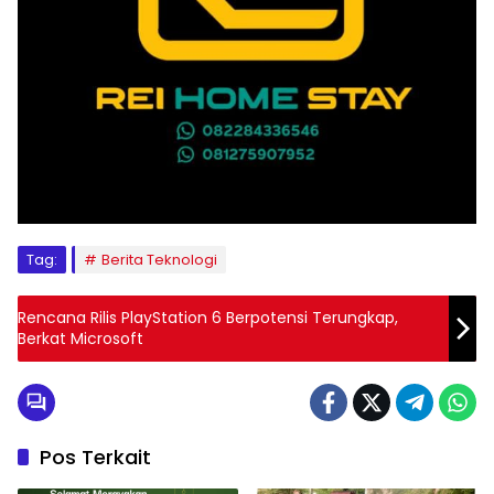
Tag:
Berita Teknologi
Rencana Rilis PlayStation 6 Berpotensi Terungkap,
Berkat Microsoft
Pos Terkait