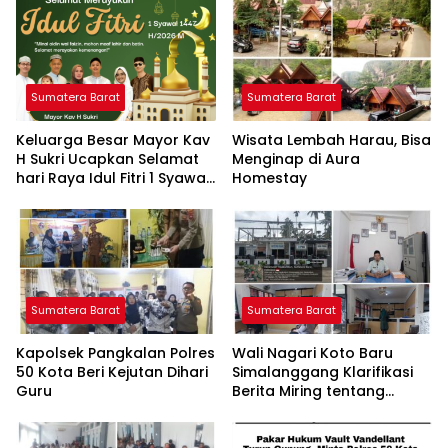
Sumatera Barat
Sumatera Barat
Keluarga Besar Mayor Kav
Wisata Lembah Harau, Bisa
H Sukri Ucapkan Selamat
Menginap di Aura
hari Raya Idul Fitri 1 Syawal
Homestay
1447 H/2026 M
Sumatera Barat
Sumatera Barat
Kapolsek Pangkalan Polres
Wali Nagari Koto Baru
50 Kota Beri Kejutan Dihari
Simalanggang Klarifikasi
Guru
Berita Miring tentang
Pelayanan Nagari