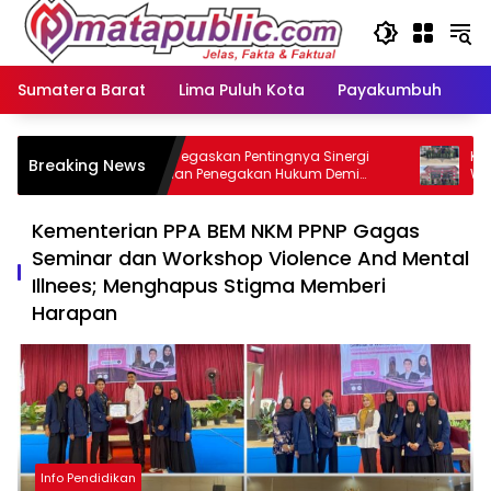
Langsung
ke
konten
Sumatera Barat
Lima Puluh Kota
Payakumbuh
N
GMOCT Tegaskan Pentingnya Sinergi
Koramil
Breaking News
Media dan Penegakan Hukum Demi
Warga S
Masa Depan Kabupaten Limapuluh Kota
Sepanj
Kementerian PPA BEM NKM PPNP Gagas
Seminar dan Workshop Violence And Mental
Illnees; Menghapus Stigma Memberi
Harapan
Info Pendidikan