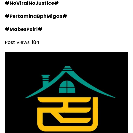
#NoViralNoJustice#
#PertaminaBphMigas#
#MabesPolri#
Post Views:
184