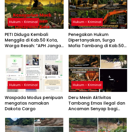
Hukum - Kriminal
Hukum - Kriminal
PETI Diduga Kembali
Penegakan Hukum
Menggila di Kab.50 Kota,
Dipertanyakan, Surga
Warga Resah: “APH Jangan
Mafia Tambang di Kab.50
Tutup Mata, Usut Sampai
Kota: Aktivitas PETI Masih
Aktor di Belakangnya”
Mengepung Kapur IX, Alam
Rusak
Hukum - Kriminal
Hukum - Kriminal
Waspada Modus penipuan
Deru Mesin Aktivitas
mengatas namakan
Tambang Emas Ilegal dan
Dakota Cargo
Ancaman Senyap bagi
Warga Nagari Galugua