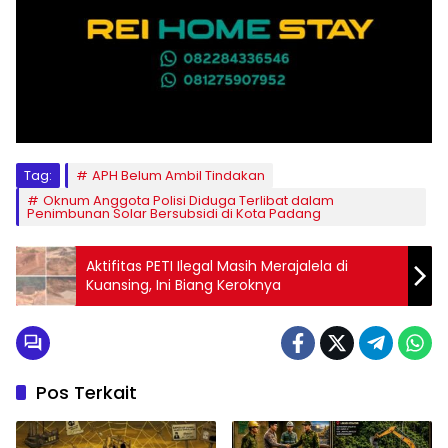
Tag:
APH Belum Ambil Tindakan
Oknum Anggota Polisi Diduga Terlibat dalam
Penimbunan Solar Bersubsidi di Kota Padang
Aktifitas PETI Ilegal Masih Merajalela di
Kuansing, Ini Biang Keroknya
Pos Terkait