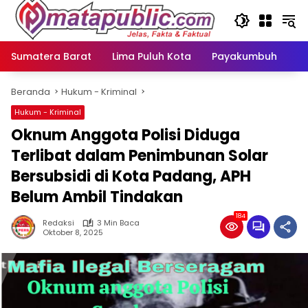
Langsung
ke
konten
Sumatera Barat
Lima Puluh Kota
Payakumbuh
N
Beranda
Hukum - Kriminal
Hukum - Kriminal
Oknum Anggota Polisi Diduga
Terlibat dalam Penimbunan Solar
Bersubsidi di Kota Padang, APH
Belum Ambil Tindakan
184
Redaksi
3 Min Baca
Oktober 8, 2025