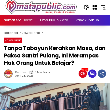
Langsung
ke
konten
Sumatera Barat
Lima Puluh Kota
Payakumbuh
N
Beranda
Jawa Barat
Jawa Barat
Tanpa Tabayun Kerahkan Masa, dan
Paksa Santri Pulang, Ini Merampas
Hak Orang Untuk Belajar?
1390
Redaksi
3 Min Baca
April 23, 2025