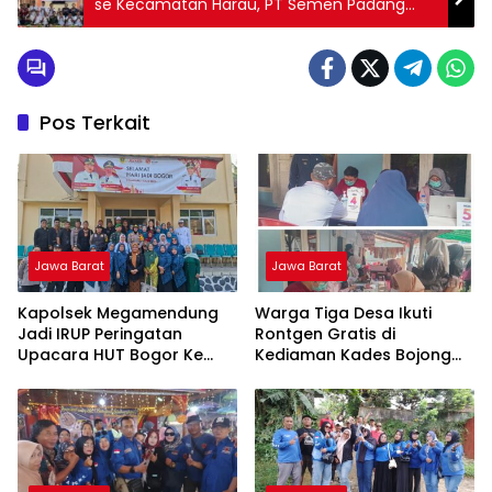
se Kecamatan Harau, PT Semen Padang
Siap Dukung Pembangunan Nagari
Pos Terkait
Jawa Barat
Jawa Barat
Kapolsek Megamendung
Warga Tiga Desa Ikuti
Jadi IRUP Peringatan
Rontgen Gratis di
Upacara HUT Bogor Ke
Kediaman Kades Bojong
544 Tahun 2026 Tingkat
Indah
Kecamatan
Megamendung, Kabupaten
Bogor