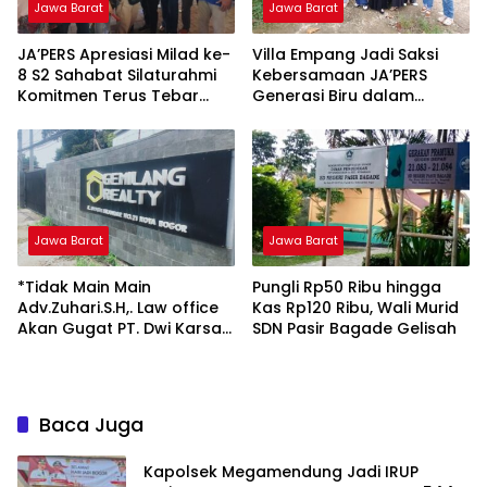
Jawa Barat
Jawa Barat
JA’PERS Apresiasi Milad ke-
Villa Empang Jadi Saksi
8 S2 Sahabat Silaturahmi
Kebersamaan JA’PERS
Komitmen Terus Tebar
Generasi Biru dalam
Kebaikan untuk Sesama
Kopdar dan Arisan
Jawa Barat
Jawa Barat
*Tidak Main Main
Pungli Rp50 Ribu hingga
Adv.Zuhari.S.H,. Law office
Kas Rp120 Ribu, Wali Murid
Akan Gugat PT. Dwi Karsa
SDN Pasir Bagade Gelisah
Semesta Ke Jalur Hukum*
Baca Juga
Kapolsek Megamendung Jadi IRUP