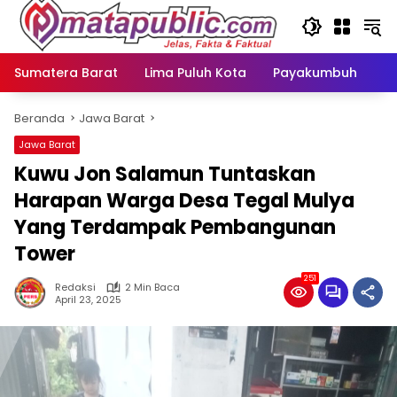
Langsung
ke
konten
Sumatera Barat
Lima Puluh Kota
Payakumbuh
N
Beranda
Jawa Barat
Jawa Barat
Kuwu Jon Salamun Tuntaskan
Harapan Warga Desa Tegal Mulya
Yang Terdampak Pembangunan
Tower
251
Redaksi
2 Min Baca
April 23, 2025