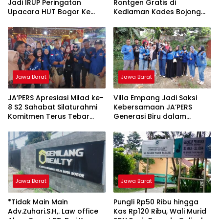
Jadi IRUP Peringatan
Rontgen Gratis di
Upacara HUT Bogor Ke
Kediaman Kades Bojong
544 Tahun 2026 Tingkat
Indah
Kecamatan
Megamendung, Kabupaten
Bogor
Jawa Barat
Jawa Barat
JA’PERS Apresiasi Milad ke-
Villa Empang Jadi Saksi
8 S2 Sahabat Silaturahmi
Kebersamaan JA’PERS
Komitmen Terus Tebar
Generasi Biru dalam
Kebaikan untuk Sesama
Kopdar dan Arisan
Jawa Barat
Jawa Barat
*Tidak Main Main
Pungli Rp50 Ribu hingga
Adv.Zuhari.S.H,. Law office
Kas Rp120 Ribu, Wali Murid