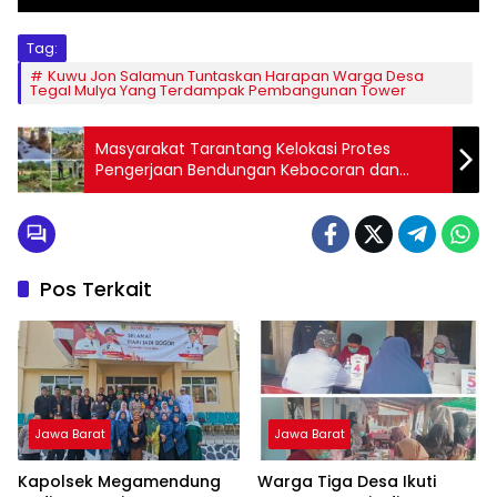
Tag:
Kuwu Jon Salamun Tuntaskan Harapan Warga Desa
Tegal Mulya Yang Terdampak Pembangunan Tower
Masyarakat Tarantang Kelokasi Protes
Pengerjaan Bendungan Kebocoran dan
Penyumbatan
Pos Terkait
Jawa Barat
Jawa Barat
Kapolsek Megamendung
Warga Tiga Desa Ikuti