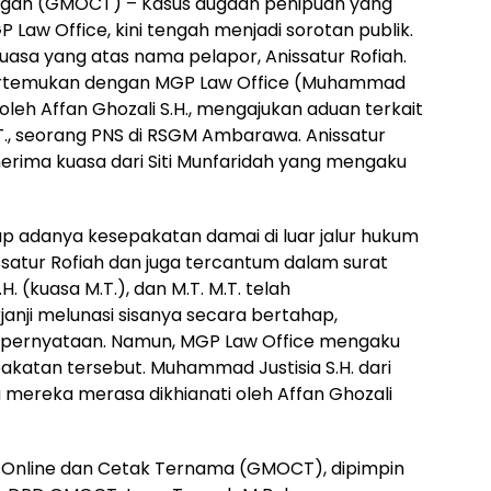
engah (GMOCT) – Kasus dugaan penipuan yang
 Law Office, kini tengah menjadi sorotan publik.
uasa yang atas nama pelapor, Anissatur Rofiah.
ipertemukan dengan MGP Law Office (Muhammad
) oleh Affan Ghozali S.H., mengajukan aduan terkait
., seorang PNS di RSGM Ambarawa. Anissatur
nerima kuasa dari Siti Munfaridah yang mengaku
p adanya kesepakatan damai di luar jalur hukum
issatur Rofiah dan juga tercantum dalam surat
H. (kuasa M.T.), dan M.T. M.T. telah
anji melunasi sisanya secara bertahap,
 pernyataan. Namun, MGP Law Office mengaku
akatan tersebut. Muhammad Justisia S.H. dari
ereka merasa dikhianati oleh Affan Ghozali
 Online dan Cetak Ternama (GMOCT), dipimpin