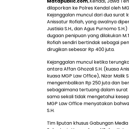
Matapublic.com
,.Kendal, Jawa T
dilaporkan ke Polres Kendal oleh MGP
Kejanggalan muncul dari dua surat k
Anissatur Rofiah, yang awalnya d
Justisia S.H., dan Agus Purnomo S.H.
dugaan penipuan yang dilakukan M.T
Rofiah sendiri bertindak sebagai pe
dirugikan sebesar Rp 400 juta.
Kejanggalan muncul ketika terungka
antara Affan Ghozali S.H. (kuasa An
kuasa MGP Law Office), Nizar Malik S.
mengembalikan Rp 250 juta dan berj
sebagaimana tertuang dalam surat
sama sekali tidak mengetahui kesep
MGP Law Office menyatakan bahwa m
S.H.
Tim liputan khusus Gabungan Media