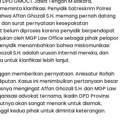
ua DPD GMOCT Jawa Tengah M Bakara,
minta klarifikasi. Penyidik Satreskrim Polres
bahwa Affan Ghozali S.H. memang pernah datang
dan surat pernyataan kesepakatan
ut belum diproses karena penyidik berpendapat
ukan oleh MGP Law Office sebagai pihak pelapor
H. Penyidik menambahkan bahwa miskomunikasi
zali S.H. adalah urusan internal mereka, dan
ntuk klarifikasi lebih lanjut.
 enggan memberikan pernyataan. Anissatur Rofiah
 liputan. Kasus ini menimbulkan pertanyaan besar
susnya mengingat Affan Ghozali S.H. dan MGP Law
anisasi advokat ternama, Ikadin DPD Provinsi
tnya akan sangat menarik untuk disimak,
gil kedua pihak untuk dimintai keterangan.