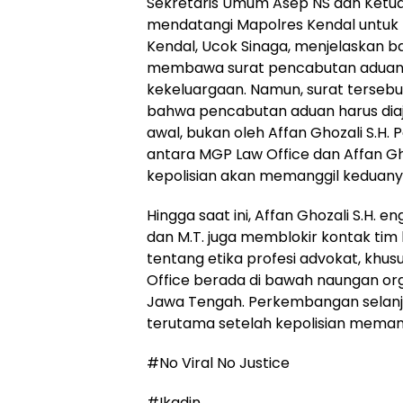
Sekretaris Umum Asep NS dan Ket
mendatangi Mapolres Kendal untuk me
Kendal, Ucok Sinaga, menjelaskan 
membawa surat pencabutan aduan 
kekeluargaan. Namun, surat terseb
bahwa pencabutan aduan harus diaj
awal, bukan oleh Affan Ghozali S.
antara MGP Law Office dan Affan Gho
kepolisian akan memanggil keduanya u
Hingga saat ini, Affan Ghozali S.H.
dan M.T. juga memblokir kontak tim
tentang etika profesi advokat, khu
Office berada di bawah naungan org
Jawa Tengah. Perkembangan selanju
terutama setelah kepolisian memang
#No Viral No Justice
#Ikadin