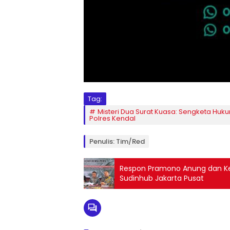
Tag:
Misteri Dua Surat Kuasa: Sengketa Huku
Polres Kendal
Penulis: Tim/Red
Respon Pramono Anung dan Ket
Sudinhub Jakarta Pusat