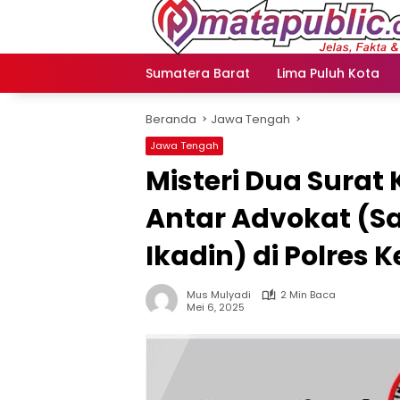
Langsung
ke
konten
Sumatera Barat
Lima Puluh Kota
Beranda
Jawa Tengah
Jawa Tengah
Misteri Dua Sura
Antar Advokat (S
Ikadin) di Polres 
Mus Mulyadi
2 Min Baca
Mei 6, 2025