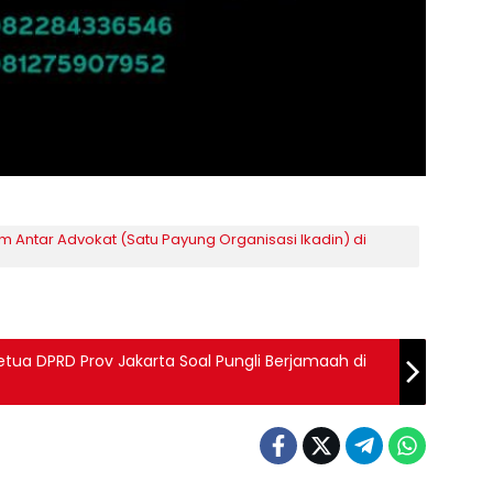
m Antar Advokat (Satu Payung Organisasi Ikadin) di
ua DPRD Prov Jakarta Soal Pungli Berjamaah di