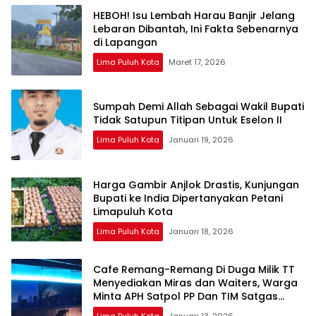
HEBOH! Isu Lembah Harau Banjir Jelang
Lebaran Dibantah, Ini Fakta Sebenarnya
di Lapangan
Lima Puluh Kota
Maret 17, 2026
Sumpah Demi Allah Sebagai Wakil Bupati
Tidak Satupun Titipan Untuk Eselon II
Lima Puluh Kota
Januari 19, 2026
Harga Gambir Anjlok Drastis, Kunjungan
Bupati ke India Dipertanyakan Petani
Limapuluh Kota
Lima Puluh Kota
Januari 18, 2026
Cafe Remang-Remang Di Duga Milik TT
Menyediakan Miras dan Waiters, Warga
Minta APH Satpol PP Dan TIM Satgas
Bertindak Tegas Tutup Permanen !!!
Lima Puluh Kota
Januari 13, 2026