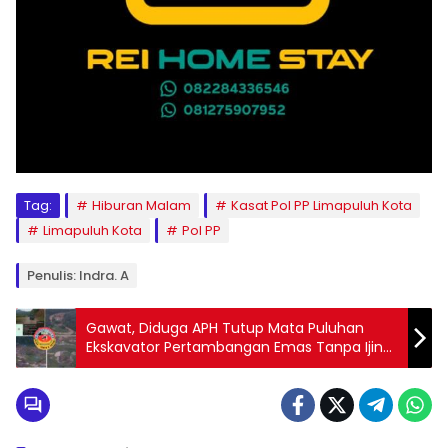
Tag:
Hiburan Malam
Kasat Pol PP Limapuluh Kota
Limapuluh Kota
Pol PP
Penulis: Indra. A
Gawat, Diduga APH Tutup Mata Puluhan
Ekskavator Pertambangan Emas Tanpa Ijin
Beroperasi Di Kota Sawahlunto