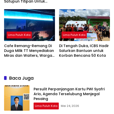
Petani Limapuluh Kota
Satupun Titipan Untuk
Eselon II
Lima Puluh Kota
Lima Puluh Kota
Cafe Remang-Remang Di
Di Tengah Duka, ICBS Hadir
Duga Milik TT Menyediakan
Salurkan Bantuan untuk
Miras dan Waiters, Warga
Korban Bencana 50 Kota
Minta APH Satpol PP Dan
TIM Satgas Bertindak
Tegas Tutup Permanen !!!
Baca Juga
Persulit Perpanjangan Kartu PWI Syafri
Ario, Agenda Terselubung Menjegal
Pesaing
Lima Puluh Kota
Mei 24, 2026