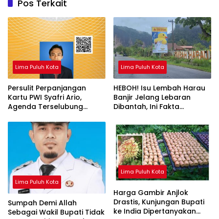
Pos Terkait
Lima Puluh Kota
Lima Puluh Kota
Persulit Perpanjangan
HEBOH! Isu Lembah Harau
Kartu PWI Syafri Ario,
Banjir Jelang Lebaran
Agenda Terselubung
Dibantah, Ini Fakta
Menjegal Pesaing
Sebenarnya di Lapangan
Lima Puluh Kota
Lima Puluh Kota
Harga Gambir Anjlok
Drastis, Kunjungan Bupati
Sumpah Demi Allah
ke India Dipertanyakan
Sebagai Wakil Bupati Tidak