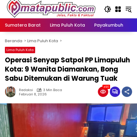
Langsung
ke
konten
Sumatera Barat
Lima Puluh Kota
Payakumbuh
N
Beranda
Lima Puluh Kota
Lima Puluh Kota
Operasi Senyap Satpol PP Limapuluh
Kota: 9 Wanita Diamankan, Bong
Sabu Ditemukan di Warung Tuak
490
Redaksi
3 Min Baca
Februari 8, 2026