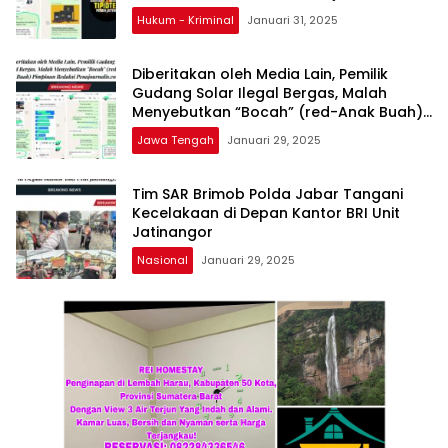
Turun ke TKP
Hukum - Kriminal
Januari 31, 2025
Diberitakan oleh Media Lain, Pemilik
Gudang Solar Ilegal Bergas, Malah
Menyebutkan “Bocah” (red-Anak Buah)
Pimpinan Redaksi Penajournalis.com
Jawa Tengah
Januari 29, 2025
Tim SAR Brimob Polda Jabar Tangani
Kecelakaan di Depan Kantor BRI Unit
Jatinangor
Nasional
Januari 29, 2025