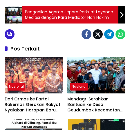
Pengadilan Agama Jepara Perkuat Layanan
Mediasi dengan Para Mediator Non Hakim
Pos Terkait
Nasional
Nasional
Dari Ormas ke Partai:
Mendagri Serahkan
Rakernas Gerakan Rakyat
Bantuan ke Desa
Nyalakan Harapan Baru
Geudumbak Kecamatan
Demokrasi Indonesia
Langkahan, Aceh Utara