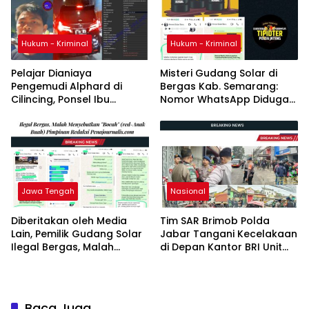
Hukum - Kriminal
Hukum - Kriminal
Pelajar Dianiaya
Misteri Gudang Solar di
Pengemudi Alphard di
Bergas Kab. Semarang:
Cilincing, Ponsel Ibu
Nomor WhatsApp Diduga
Korban Dirampas
Palsu, Belum Ada
Tindaklanjut Polisi Turun ke
TKP
Jawa Tengah
Nasional
Diberitakan oleh Media
Tim SAR Brimob Polda
Lain, Pemilik Gudang Solar
Jabar Tangani Kecelakaan
Ilegal Bergas, Malah
di Depan Kantor BRI Unit
Menyebutkan “Bocah”
Jatinangor
(red-Anak Buah) Pimpinan
Redaksi Penajournalis.com
Baca Juga