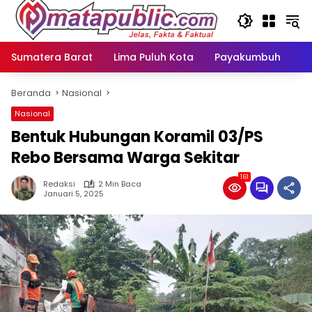
Langsung
ke
konten
Sumatera Barat
Lima Puluh Kota
Payakumbuh
N
Beranda
Nasional
Nasional
Bentuk Hubungan Koramil 03/PS
Rebo Bersama Warga Sekitar
161
Redaksi
2 Min Baca
Januari 5, 2025