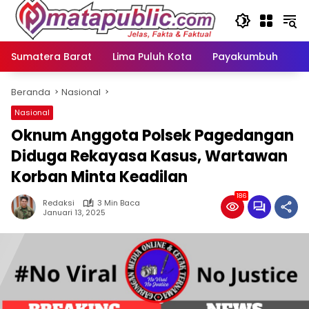
Langsung
ke
konten
Sumatera Barat
Lima Puluh Kota
Payakumbuh
N
Beranda
Nasional
Nasional
Oknum Anggota Polsek Pagedangan
Diduga Rekayasa Kasus, Wartawan
Korban Minta Keadilan
186
Redaksi
3 Min Baca
Januari 13, 2025