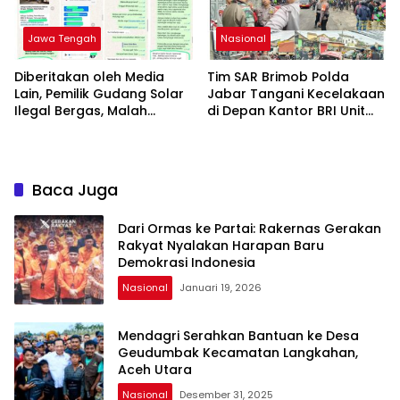
Jawa Tengah
Nasional
Diberitakan oleh Media
Tim SAR Brimob Polda
Lain, Pemilik Gudang Solar
Jabar Tangani Kecelakaan
Ilegal Bergas, Malah
di Depan Kantor BRI Unit
Menyebutkan “Bocah”
Jatinangor
(red-Anak Buah) Pimpinan
Redaksi Penajournalis.com
Baca Juga
Dari Ormas ke Partai: Rakernas Gerakan
Rakyat Nyalakan Harapan Baru
Demokrasi Indonesia
Nasional
Januari 19, 2026
Mendagri Serahkan Bantuan ke Desa
Geudumbak Kecamatan Langkahan,
Aceh Utara
Nasional
Desember 31, 2025