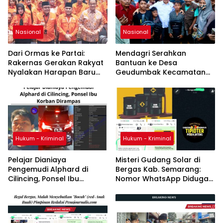
Nasional
Nasional
Dari Ormas ke Partai:
Mendagri Serahkan
Rakernas Gerakan Rakyat
Bantuan ke Desa
Nyalakan Harapan Baru
Geudumbak Kecamatan
Demokrasi Indonesia
Langkahan, Aceh Utara
Hukum - Kriminal
Hukum - Kriminal
Pelajar Dianiaya
Misteri Gudang Solar di
Pengemudi Alphard di
Bergas Kab. Semarang:
Cilincing, Ponsel Ibu
Nomor WhatsApp Diduga
Korban Dirampas
Palsu, Belum Ada
Tindaklanjut Polisi Turun ke
TKP