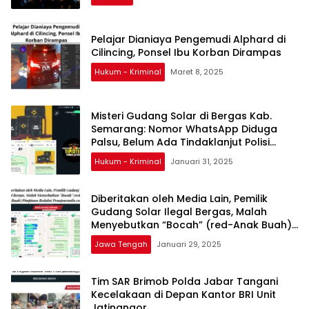
Pelajar Dianiaya Pengemudi Alphard di
Cilincing, Ponsel Ibu Korban Dirampas
Hukum - Kriminal
Maret 8, 2025
Misteri Gudang Solar di Bergas Kab.
Semarang: Nomor WhatsApp Diduga
Palsu, Belum Ada Tindaklanjut Polisi
Turun ke TKP
Hukum - Kriminal
Januari 31, 2025
Diberitakan oleh Media Lain, Pemilik
Gudang Solar Ilegal Bergas, Malah
Menyebutkan “Bocah” (red-Anak Buah)
Pimpinan Redaksi Penajournalis.com
Jawa Tengah
Januari 29, 2025
Tim SAR Brimob Polda Jabar Tangani
Kecelakaan di Depan Kantor BRI Unit
Jatinangor