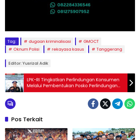
Tag:
dugaan kriminalisasi
GMOCT
Oknum Polisi
rekayasa kasus
Tanggerang
Editor: Yusrizal Adik
LPK-RI Tingkatkan Perlindungan Konsumen
Melalui Pembentukan Posko Perlindungan
Konsumen Desa di Jawa Timur
Pos Terkait