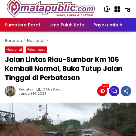
Langsung
ke
konten
Sumatera Barat
Lima Puluh Kota
Payakumbuh
N
Beranda
Nasional
Nasional
Pekanbaru
Jalan Lintas Riau-Sumbar Km 106
Kembali Normal, Buka Tutup Jalan
Tinggal di Perbatasan
479
Redaksi
2 Min Baca
Januari 14, 2025