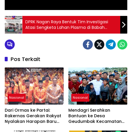
DPRK Nagan Raya Bentuk Tim Investigasi
Atasi Sengketa Lahan Plasma di Babah
Lueng
Pos Terkait
Nasional
Nasional
Dari Ormas ke Partai:
Mendagri Serahkan
Rakernas Gerakan Rakyat
Bantuan ke Desa
Nyalakan Harapan Baru
Geudumbak Kecamatan
Demokrasi Indonesia
Langkahan, Aceh Utara