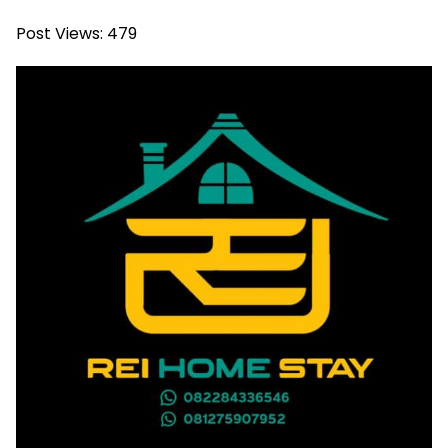
Post Views:
479