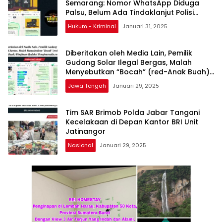
Semarang: Nomor WhatsApp Diduga
Palsu, Belum Ada Tindaklanjut Polisi
Turun ke TKP
Hukum - Kriminal
Januari 31, 2025
Diberitakan oleh Media Lain, Pemilik
Gudang Solar Ilegal Bergas, Malah
Menyebutkan “Bocah” (red-Anak Buah)
Pimpinan Redaksi Penajournalis.com
Jawa Tengah
Januari 29, 2025
Tim SAR Brimob Polda Jabar Tangani
Kecelakaan di Depan Kantor BRI Unit
Jatinangor
Nasional
Januari 29, 2025