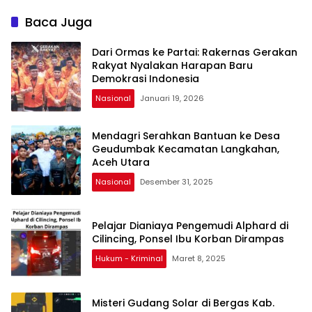
Redaksi Penajournalis.com
Baca Juga
Dari Ormas ke Partai: Rakernas Gerakan
Rakyat Nyalakan Harapan Baru
Demokrasi Indonesia
Nasional
Januari 19, 2026
Mendagri Serahkan Bantuan ke Desa
Geudumbak Kecamatan Langkahan,
Aceh Utara
Nasional
Desember 31, 2025
Pelajar Dianiaya Pengemudi Alphard di
Cilincing, Ponsel Ibu Korban Dirampas
Hukum - Kriminal
Maret 8, 2025
Misteri Gudang Solar di Bergas Kab.