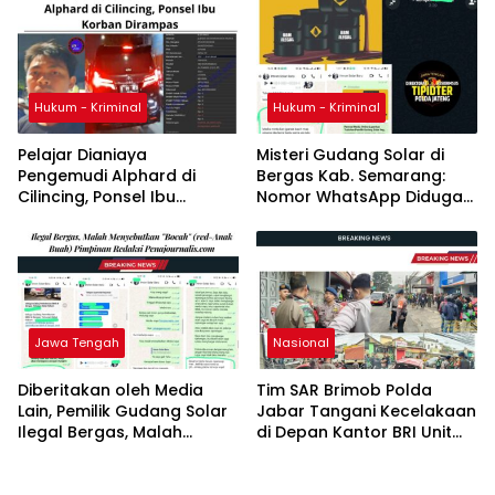
Hukum - Kriminal
Hukum - Kriminal
Pelajar Dianiaya
Misteri Gudang Solar di
Pengemudi Alphard di
Bergas Kab. Semarang:
Cilincing, Ponsel Ibu
Nomor WhatsApp Diduga
Korban Dirampas
Palsu, Belum Ada
Tindaklanjut Polisi Turun ke
TKP
Jawa Tengah
Nasional
Diberitakan oleh Media
Tim SAR Brimob Polda
Lain, Pemilik Gudang Solar
Jabar Tangani Kecelakaan
Ilegal Bergas, Malah
di Depan Kantor BRI Unit
Menyebutkan “Bocah”
Jatinangor
(red-Anak Buah) Pimpinan